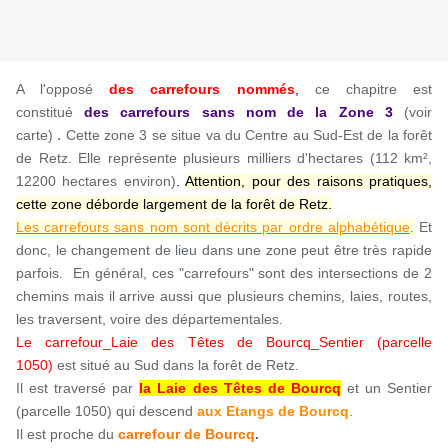
A l'opposé
des carrefours nommés
,
ce chapitre est
constitué
des carrefours sans nom
de la Zone 3
(voir
.
carte)
Cette zone 3 se situe va du Centre au Sud-Est de la forêt
de Retz. Elle représente plusieurs milliers d'hectares (112 km²,
12200 hectares environ)
.
Attention, pour des raisons pratiques,
cette zone déborde largement de la forêt de Retz.
Les carrefours sans nom sont décrits par ordre alphabétique
.
Et
donc, le changement de lieu dans une zone peut être très rapide
parfois. En général, ces "carrefours" sont des intersections de 2
chemins mais il arrive aussi que plusieurs chemins, laies, routes,
les traversent, voire des départementales.
Le carrefour_Laie des Têtes de Bourcq_Sentier (parcelle
1050)
est situé au Sud dans la forêt de Retz.
Il est traversé par
la Laie des Têtes de Bourcq
et un Sentier
(parcelle 1050) qui descend
aux Etangs de Bourcq
.
Il est
proche du
carrefour de Bourcq
.