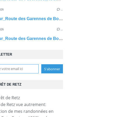
026
…
carrefour_Route des Garennes de Bourcq_Laie du Lapereau
026
…
carrefour_Route des Garennes de Bourcq_Laie des Têtes de Bourcq
LETTER
RÊT DE RETZ
t de Retz vue autrement:
tion de mes randonnées en