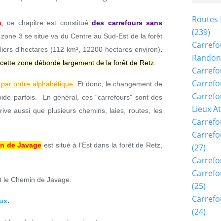
Routes 
s
,
ce chapitre est constitué
des carrefours sans
(239)
 zone 3 se situe va du Centre au Sud-Est de la forêt
Carrefo
lliers d'hectares (112 km², 12200 hectares environ)
.
Randon
 cette zone déborde largement de la forêt de Retz.
Carrefo
Carrefo
 par ordre alphabétique
.
Et donc, le changement de
Carrefo
pide parfois. En général, ces "carrefours" sont des
Lieux A
rive aussi que plusieurs chemins, laies, routes, les
Carrefo
.
Carrefo
in de Javage
est situé à l'Est dans la forêt de Retz,
(27)
Carrefo
Carrefo
t le Chemin de Javage
.
(25)
Carrefo
eux
.
(24)