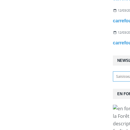
12/03/2
12/03/2
NEWS
EN FO
la Forê
descrip