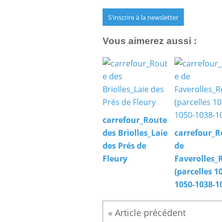
S'inscrire à la newsletter
Vous aimerez aussi :
carrefour_Route
des Briolles_Laie
carrefour_R
des Prés de
de
Fleury
Faverolles_
(parcelles 1
1050-1038-1