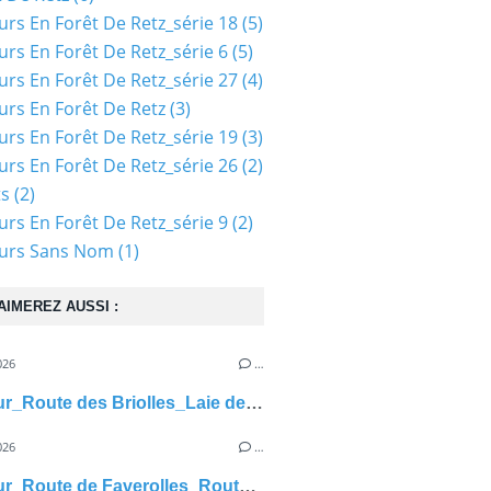
urs En Forêt De Retz_série 18
(5)
urs En Forêt De Retz_série 6
(5)
urs En Forêt De Retz_série 27
(4)
urs En Forêt De Retz
(3)
urs En Forêt De Retz_série 19
(3)
urs En Forêt De Retz_série 26
(2)
ts
(2)
urs En Forêt De Retz_série 9
(2)
ours Sans Nom
(1)
AIMEREZ AUSSI :
026
…
carrefour_Route des Briolles_Laie des Prés de Fleury
026
…
carrefour_Route de Faverolles_Route (parcelles 1061-1050-1038-1030)