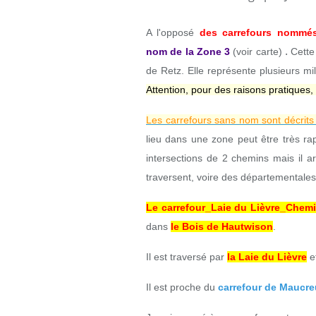
A l'opposé
des carrefours nommé
.
nom
de la Zone 3
(voir carte)
Cette
de Retz. Elle représente plusieurs mi
Attention, pour des raisons pratiques,
Les carrefours sans nom sont décrits
lieu dans une zone peut être très ra
intersections de 2 chemins mais il ar
traversent, voire des départementales
Le carrefour_Laie du Lièvre_Chem
dans
le Bois de Hautwison
.
Il est traversé par
la Laie du Lièvre
e
Il est
proche du
carrefour de Maucr