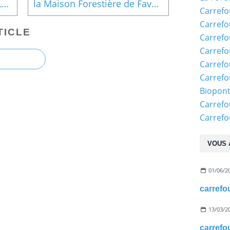
carrefour_Laie des Vignes_Laie de la Réforme
la Maison Forestière de Faverolles
Carrefo
Carrefo
TICLE
Carrefo
Carrefo
Carrefo
Carrefo
Biopon
Carrefo
Carref
VOUS 
01/06/2
13/03/2