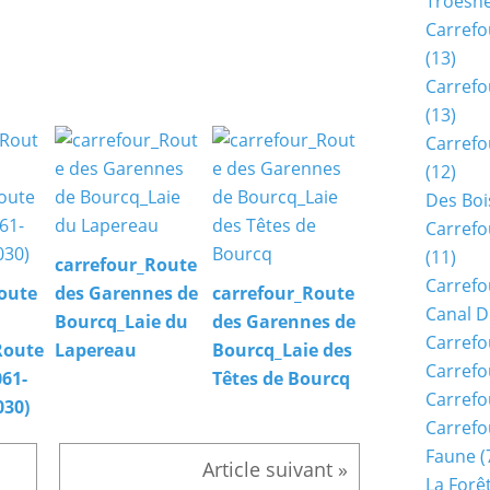
Troësn
Carrefo
(13)
Carrefo
(13)
Carrefo
(12)
Des Boi
Carrefo
(11)
carrefour_Route
Carrefo
oute
des Garennes de
carrefour_Route
Canal D
Bourcq_Laie du
des Garennes de
Carrefo
Route
Lapereau
Bourcq_Laie des
Carrefo
061-
Têtes de Bourcq
Carrefo
030)
Carrefo
Faune
(
La Forê