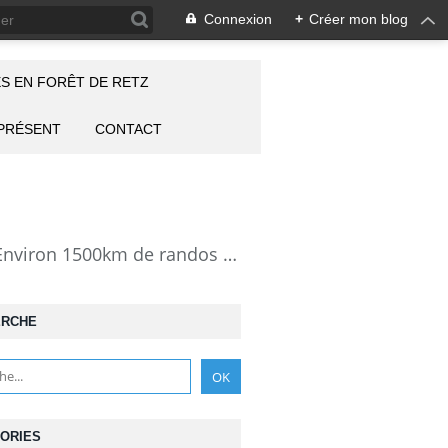
Connexion
+
Créer mon blog
S EN FORÊT DE RETZ
 PRÉSENT
CONTACT
la Forêt de Retz vue autrement: description de mes randonnées en forêt de Retz. Environ 1500km de randos et 25000 photos pour montrer cette forêt magnifique et ses particularités: les lieux atypiques comme la Pierre Clouise, la Cave du Diable, la Pierre Fortière, la Grotte Saint-Antoine ... Mais aussi les 360 carrefours nommés, plus de 100 routes forestières, les étangs, des villages et hameaux
ERCHE
ORIES