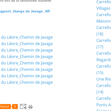
nt lors de la randonnée suivante:
Carrefo
Villages
gpont_étangs de Javage_AR
Carrefo
Maisons
Carrefo
(18)
Carrefo
(17)
Carrefo
Regards
Carrefo
(15)
Une Riv
Carrefo
(14)
Carrefo
Ponts A
Repost
0