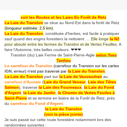
voir les Routes et les Laies En Forêt de Retz
La Laie du Translon
se situe au Nord-Est dans la forêt de Retz
(longueur estimée: 2,5 km)
.
La Laie du Translon
, constituée d'herbes, est facile à pratiquer
sauf quand des engins forestiers la nettoient ....
Elle longe
la N2
pour aboutir entre les fermes du Translon et de Vertes Feuilles
. A
faire l'Automne, très belles couleurs.
❤❤❤
Translon (du) Laie Ferme de Saint-Pierre-Aigle
selon Yves
Tardieu
Le carrefour du Translon
(carrefour du Transion sur les cartes
IGN, erreur) n'est pas traversé par
la Laie du Translon
.
La Laie du Translon
part sur
la Laie de Vauvaudran
au
carrefour d'Aumale
(
Laie du Grand Veneur
,
Laie des Têtes
Salmon
), traverse
la Laie des Fourneaux
,
la Laie du Fond
d'Argent
,
la Laie du Jardin
,
le Chemin de Vertes Feuiles à
Saint-Pierre
et se termine en lisière de la Forêt de Retz, prés
du
carrefour du Fond d'Argent
.
la Laie du Translon
(voir la pièce jointe)
Je suis passé sur cette route forestière notamment lors des
randonnées suivantes :