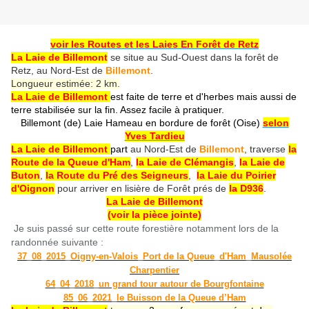
voir les Routes et les Laies En Forêt de Retz
La Laie de Billemont
se situe au Sud-Ouest dans la forêt de
Retz, au Nord-Est de
Billemont
.
Longueur estimée: 2 km.
La Laie de Billemont
est faite de terre et d'herbes mais aussi de
terre stabilisée sur la fin. Assez facile à pratiquer.
Billemont (de) Laie Hameau en bordure de forêt (Oise)
selon
Yves Tardieu
La Laie de Billemont
part
au Nord-Est de
Billemont
, traverse
la
Route de la Queue d'Ham
,
la Laie de Clémangis
,
la Laie de
Buton
,
la Route du Pré des Seigneurs
,
la Laie du Poirier
d'Oignon
pour arriver en lisière de Forêt prés de
la D936
.
La Laie de Billemont
(voir la pièce jointe)
Je suis passé sur cette route forestière notamment lors de la
randonnée suivante :
37_08_2015_Oigny-en-Valois_Port de la Queue_d'Ham_Mausolée
Charpentier
64_04_2018_un grand tour autour de Bourgfontaine
85_06_2021_le Buisson de la Queue d’Ham