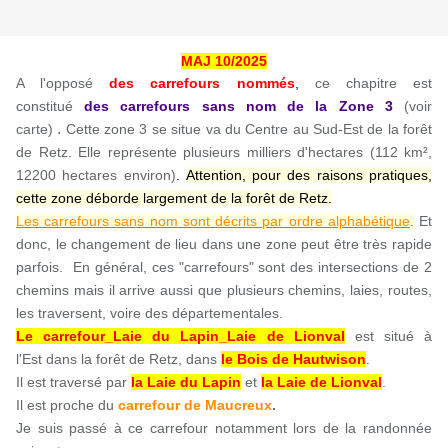
MAJ 10/2025
A l'opposé
des carrefours nommés
,
ce chapitre est
constitué
des carrefours sans nom
de la Zone 3
(voir
.
carte)
Cette zone 3 se situe va du Centre au Sud-Est de la forêt
de Retz. Elle représente plusieurs milliers d'hectares (112 km²,
12200 hectares environ)
.
Attention, pour des raisons pratiques,
cette zone déborde largement de la forêt de Retz.
Les carrefours sans nom sont décrits par ordre alphabétique
.
Et
donc, le changement de lieu dans une zone peut être très rapide
parfois. En général, ces "carrefours" sont des intersections de 2
chemins mais il arrive aussi que plusieurs chemins, laies, routes,
les traversent, voire des départementales.
Le carrefour_Laie du Lapin_Laie de Lionval
est situé à
l'Est dans la forêt de Retz, dans
le Bois de Hautwison
.
Il est traversé par
la Laie du Lapin
et
la Laie de Lionval
.
Il est
proche du
carrefour de Maucreux
.
Je suis passé à ce carrefour notamment lors de la randonnée