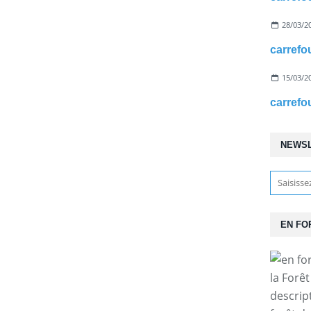
28/03/2
15/03/2
NEWS
EN FO
la Forê
descrip