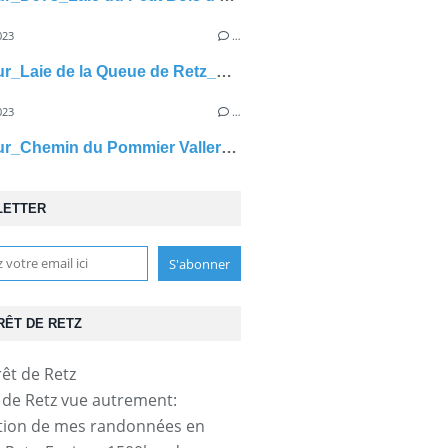
023
…
carrefour_Laie de la Queue de Retz_Pavé de Mazencourt
023
…
carrefour_Chemin du Pommier Vallerand_Laie du Bois Hariez
LETTER
RÊT DE RETZ
t de Retz vue autrement:
tion de mes randonnées en