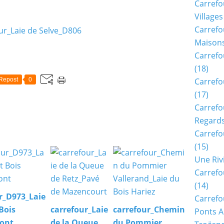
Carrefo
Villages
Carrefo
Maisons
Carrefo
(18)
Repost
0
Carrefo
(17)
Carrefo
Regards
Carrefo
(15)
Une Riv
Carrefo
(14)
r_D973_Laie
Carrefo
Bois
carrefour_Laie
carrefour_Chemin
Ponts A
ont
de la Queue
du Pommier