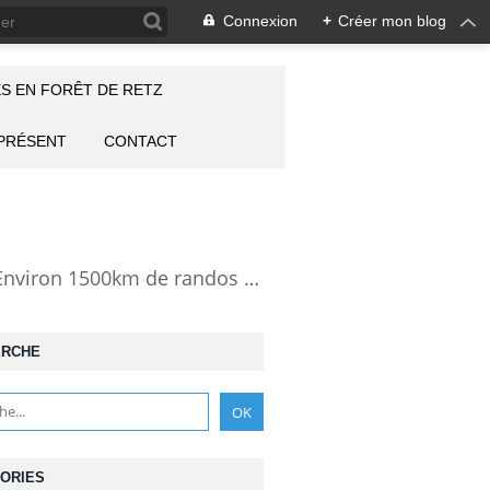
Connexion
+
Créer mon blog
S EN FORÊT DE RETZ
 PRÉSENT
CONTACT
la Forêt de Retz vue autrement: description de mes randonnées en forêt de Retz. Environ 1500km de randos et 25000 photos pour montrer cette forêt magnifique et ses particularités: les lieux atypiques comme la Pierre Clouise, la Cave du Diable, la Pierre Fortière, la Grotte Saint-Antoine ... Mais aussi les 360 carrefours nommés, plus de 100 routes forestières, les étangs, des villages et hameaux
ERCHE
ORIES