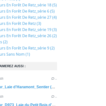
urs En Forêt De Retz_série 18
(5)
urs En Forêt De Retz_série 6
(5)
urs En Forêt De Retz_série 27
(4)
urs En Forêt De Retz
(3)
urs En Forêt De Retz_série 19
(3)
urs En Forêt De Retz_série 26
(2)
ts
(2)
urs En Forêt De Retz_série 9
(2)
ours Sans Nom
(1)
AIMEREZ AUSSI :
025
…
carrefour_Laie d'Haramont_Sentier (parcelle 435)
025
…
carrefour_D973_Laie du Petit Bois d'Haramont