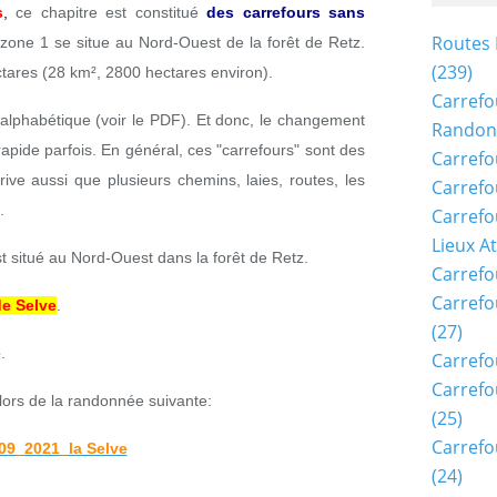
s
,
ce chapitre est constitué
des carrefours sans
Routes 
 zone 1 se situe au Nord-Ouest de la forêt de Retz.
(239)
ectares (28 km², 2800 hectares environ).
Carrefo
 alphabétique (voir le PDF). Et donc, le changement
Randon
apide parfois. En général, ces "carrefours" sont des
Carrefo
rive aussi que plusieurs chemins, laies, routes, les
Carrefo
.
Carrefo
Lieux A
t situé au Nord-Ouest dans la forêt de Retz.
Carrefo
Carrefo
de Selve
.
(27)
e
.
Carrefo
Carrefo
lors de la randonnée suivante:
(25)
Carrefo
09_2021_la Selve
(24)