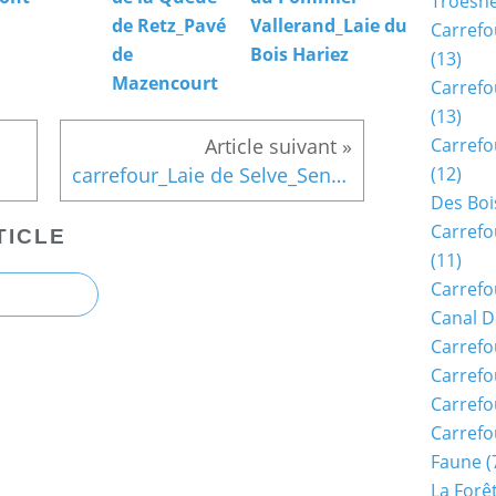
Troësn
de Retz_Pavé
Vallerand_Laie du
Carrefo
de
Bois Hariez
(13)
Mazencourt
Carrefo
(13)
Carrefo
(12)
carrefour_Laie de Selve_Sentier (parcelle 449)
Des Boi
Carrefo
TICLE
(11)
Carrefo
Canal D
Carrefo
Carrefo
Carrefo
Carrefo
Faune
(
La Forê