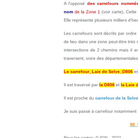
A l'opposé
des carrefours nommé
.
nom
de la Zone 1
(voir carte)
Cette
Elle représente plusieurs milliers d'h
Les carrefours sont décrits par ordre
de lieu dans une zone peut-être très r
intersections de 2 chemins mais il ar
traversent, voire des départementales
Le carrefour_Laie de Selve_D806
es
Il est traversé par
la D806
et
la Laie 
Il est proche du
carrefour de la Selv
Je suis passé à carrefour notamment 
90_
Pour les cartes: © IGN - 2021