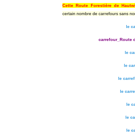
Cette Route Forestière de Hautw
certain nombre de carrefours sans nom
le c
carrefour_Route 
le ca
le ca
le carre
le carr
le c
le ca
le c