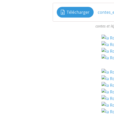
Télécharger
contes_e
contes et l