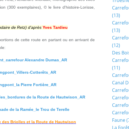
Troësn
Carrefo
on (300 exemplaires), © le livre d'histoire-Lorisse,
(13)
Carrefo
ndaire de Retz) d'après
Yves Tardieu
(13)
Carrefo
portions de cette route en partant ou en arrivant de
(12)
le:
Des Boi
Carrefo
t_carrefour Alexandre Dumas_AR
(11)
gpont_Villers-Cotterêts_AR
Carrefo
Canal D
gpont_la Pierre Fortière_AR
Carrefo
Carrefo
les_bordures de la Route de Hautwison_AR
Carrefo
ade de la Ramée_le Trou de Terelle
Carrefo
Faune
(
 des Briolles et la Route de Hautwison
La Forê