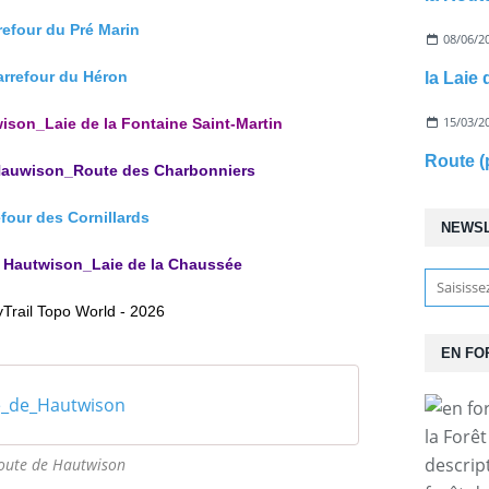
rrefour du Pré Marin
08/06/2
arrefour du Héron
la Laie 
15/03/2
ison_Laie de la Fontaine Saint-Martin
Route (
Hauwison_Route des Charbonniers
efour des Cornillards
NEWS
 Hautwison_Laie de la Chaussée
yTrail Topo World - 2026
EN FO
e_de_Hautwison
la Forê
descrip
Route de Hautwison