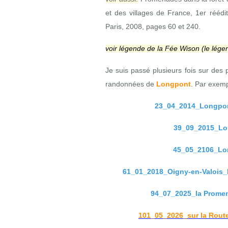
et des villages de France, 1er rééditi
Paris, 2008, pages 60 et 240.
voir légende de la Fée Wison (le lége
Je suis passé plusieurs fois sur des 
randonnées de
Longpont
. Par exemp
23_04_2014_Longpon
39_09_2015_Lon
45_05_2106_Lon
61_01_2018_Oigny-en-Valois_
94_07_2025_la Promen
101_05_2026_sur la Route