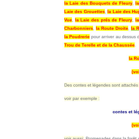
la Laie des Bouquets de Fleury
,
l
Laie des Grouettes
,
la Laie des H
Vue
,
la Laie des prés de Fleury
,
l
Charbonniers
,
la Route Droite
,
la 
la Poudrerie
pour arriver au dessus
Trou de Terelle et de la Chaussée
.
la R
(vo
Des contes et légendes sont attachés
voir par exemple :
contes et lé
(vo
voir aussi:
Promenades dans la forêt d