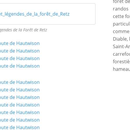
forêt d
randos 
t_légendes_de_la_forêt_de_Retz
cette f
particul
égendes de la Forêt de Retz
comme l
Diable, 
Saint-An
carrefo
forestiè
hamea