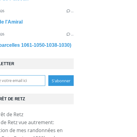
026
…
de l'Amiral
026
…
parcelles 1061-1050-1038-1030)
LETTER
RÊT DE RETZ
t de Retz vue autrement:
tion de mes randonnées en