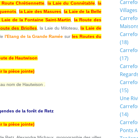
Carrefo
a Route Chrétiennette
,
la Laie du Connétable
,
la
Villages
uguenots
,
la Laie des Masures
,
la Laie de la Belle
Carrefo
a Laie de la Fontaine Saint-Martin
,
la Route des
Maisons
Route des Briolles
, la Laie du Miloteau,
la Laie de
Carrefo
 de
l'Etang de la Grande Ramée
sur
les Routes du
(18)
Carrefo
(17)
oute de Hautwison
Carrefo
ir la pièce jointe)
Regards
Carrefo
 au nom de Hautwison .
(15)
Une Riv
Carrefo
gendes de la forêt de Retz
(14)
Carrefo
ir la pièce jointe)
Ponts A
e Retz, Alexandre Michaux, monographie des villes