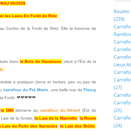
MAJ 05/2026
Routes 
 et les Laies En Forêt de Retz
(239)
Carrefo
au Centre de la Forêt de Retz. Elle la traverse de
Randon
Carrefo
Carrefo
Carrefo
ituée dans
le Bois de Hauwison
, situé à l'Est de la
Lieux A
le
.
Carrefo
Carrefo
réable à pratiquer (terre et herbes, peu ou pas de
(27)
Au
carrefour du Pré Marin
, une belle vue de
Fleury
Carrefo
❤❤❤❤❤
la Forêt:
Carrefo
(25)
e
la D80
démarre au
carrefour du Désert
(Est de
Carrefo
a Laie de la Grotte,
la Laie de la Marmitte
,
la Route
(24)
a Laie du Puits des Sarrasins
,
la Laie des Brûlis
,