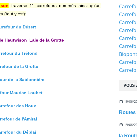
ison
traverse 11 carrefours nommés ainsi qu'un
Carrefo
Carrefo
 (tout y est):
Carrefo
arrefour du Désert
Carrefo
Carrefo
de Hautwison_Laie de la Grotte
Carrefo
rrefour du Tréfond
Biopon
Carrefo
rrefour de la Grotte
Carref
four de la Sablonnière
VOUS 
efour Maurice Loubet
19/06/2
arrefour des Houx
Routes 
rrefour de l'Amiral
19/06/2
arrefour du Déblai
la Rout