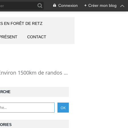
Connexion
+
Créer mon blog
S EN FORÊT DE RETZ
 PRÉSENT
CONTACT
la Forêt de Retz vue autrement: description de mes randonnées en forêt de Retz. Environ 1500km de randos et 25000 photos pour montrer cette forêt magnifique et ses particularités: les lieux atypiques comme la Pierre Clouise, la Cave du Diable, la Pierre Fortière, la Grotte Saint-Antoine ... Mais aussi les 360 carrefours nommés, plus de 100 routes forestières, les étangs, des villages et hameaux
ERCHE
ORIES