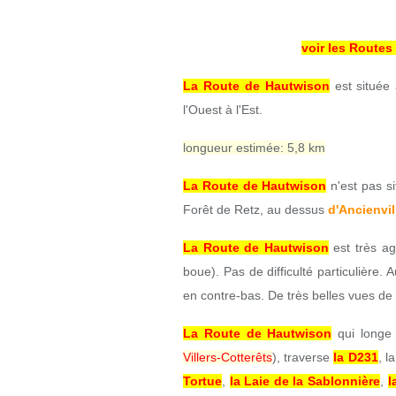
voir les Routes
La Route de Hautwison
est située 
l'Ouest à l'Est.
longueur estimée: 5,8 km
La Route de Hautwison
n'est pas s
Forêt de Retz, au dessus
d'Ancienvil
La Route de Hautwison
est très ag
boue). Pas de difficulté particulière. 
en contre-bas. De très belles vues de 
La Route de Hautwison
qui long
Villers-Cotterêts
), traverse
la D231
, l
Tortue
,
la Laie de la Sablonnière
,
l