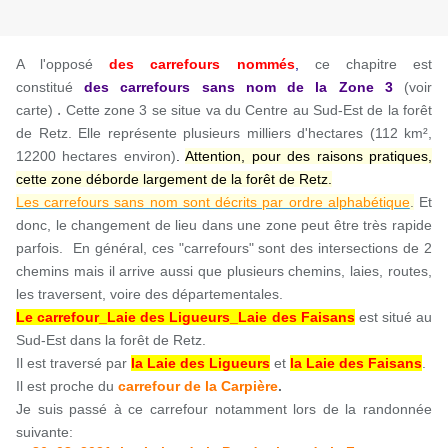
A l'opposé
des carrefours nommés
,
ce chapitre est
constitué
des carrefours sans nom
de la Zone
3
(voir
.
carte)
Cette zone 3 se situe va du Centre au Sud-Est de la forêt
de Retz. Elle représente plusieurs milliers d'hectares (112 km²,
12200 hectares environ)
.
Attention, pour des raisons pratiques,
cette zone déborde largement de la forêt de Retz.
Les carrefours sans nom sont décrits par ordre alphabétique
.
Et
donc, le changement de lieu dans une zone peut être très rapide
parfois. En général, ces "carrefours" sont des intersections de 2
chemins mais il arrive aussi que plusieurs chemins, laies, routes,
les traversent, voire des départementales.
Le carrefour_Laie des Ligueurs_Laie des Faisans
est situé au
Sud-Est dans la forêt de Retz.
Il est traversé par
la Laie des Ligueurs
et
la Laie des Faisans
.
Il est
proche du
carrefour de la Carpière
.
Je suis passé à ce carrefour notamment lors de la randonnée
suivante: