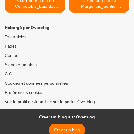
< carrefour_Laie du
carrefour_Laie du
Connétable_Laie des
Margenois_Sentier
Grouettes
(parcelle 1511) >
Hébergé par Overblog
Top articles
Pages
Contact
Signaler un abus
C.G.U.
Cookies et données personnelles
Préférences cookies
Voir le profil de Jean-Luc sur le portail Overblog
Créer un blog sur Overblog
Créer un blog