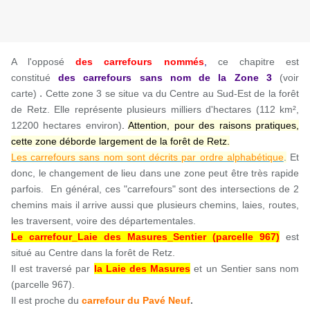
A l'opposé
des carrefours nommés
,
ce chapitre est
constitué
des carrefours sans nom
de la Zone
3
(voir
.
carte)
Cette zone 3 se situe va du Centre au Sud-Est de la forêt
de Retz. Elle représente plusieurs milliers d'hectares (112 km²,
12200 hectares environ)
.
Attention, pour des raisons pratiques,
cette zone déborde largement de la forêt de Retz.
Les carrefours sans nom sont décrits par ordre alphabétique
.
Et
donc, le changement de lieu dans une zone peut être très rapide
parfois. En général, ces "carrefours" sont des intersections de 2
chemins mais il arrive aussi que plusieurs chemins, laies, routes,
les traversent, voire des départementales.
Le carrefour_Laie des Masures_Sentier (parcelle 967)
est
situé au Centre dans la forêt de Retz.
Il est traversé par
la Laie des Masures
et un Sentier sans nom
(parcelle 967)
.
Il est
proche du
carrefour du Pavé Neuf
.