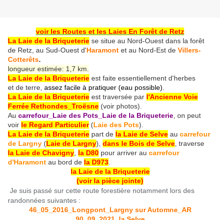
voir les Routes et les Laies En Forêt de Retz
La Laie de la Briqueterie
se situe au Nord-Ouest dans la forêt
de Retz, au Sud-Ouest d'
Haramont
et au Nord-Est de
Villers-
Cotterêts
.
longueur estimée: 1,7 km.
La Laie de la Briqueterie
est faite essentiellement d'herbes
et de terre,
assez
facile à pratiquer (eau possible)
.
La Laie de la Briqueterie
est traversée par
l'Ancienne Voie
Ferrée Rethondes_Troësne
(voir photos).
Au
carrefour_Laie des Pots_Laie de la Briqueterie
, on peut
voir
le Regard Particulier
(
Laie des Pots
).
La Laie de la Briqueterie
part de
la Laie de Selve
au
carrefour
de Largny
(
Laie de Largny
),
dans le Bois de Selve
, traverse
la Laie de Chavigny
,
la D80
pour arriver au
carrefour
d'Haramon
t
au bord de
la D973
.
la Laie de la Briqueterie
(voir la pièce jointe)
Je suis passé sur cette route forestière notamment lors des
randonnées suivantes :
46_05_2016_Longpont_Largny sur Automne_AR
90_09_2021_la Selve