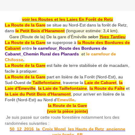
voir les Routes et les Laies En Forêt de Retz
La Route de la Gare
se situe au Nord-Est dans la forêt de Retz,
dans
le Petit Bois d'Haramont
(longueur estimée: 3,4 km).
Gare (Route de la) De la gare d'Éméville
selon
Yves Tardieu
La Route de la Gare
se superpose à
la Route des Bordures de
Cabaret
entre
le carrefour_Route des Bordures de
Cabaret_Chemin Rural des Planards
et
le carrefour de
Chifosse
.
La Route de la Gare
est faite de terre stabilisée et de macadam,
facile à pratiquer.
La Route de la Gare
part en lisière de la Forêt (Nord-Est), au
Sud-Ouest de
Taillefontaine
, traverse la
Laie de Cabaret
,
la
Laie d'Emeville
,
la Laie de Taillefontaine
,
la Route du Faîte
et
la Laie du Petit Bois d'Haramont
,
pour arriver en lisière de la
Forêt (Nord-Est) au Nord d'
Emeville
.
la Route de la Gare
(voir la pièce jointe)
Je suis passé sur cette route forestière notamment lors des
randonnées suivantes :
50_12_2016_la_Croix Morel_les Hauts de Retz_ancienne
voie ferrée_AR