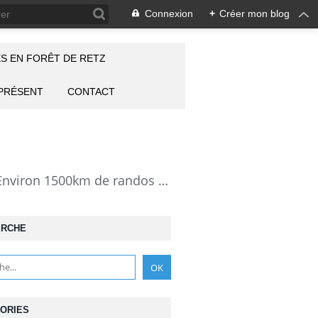
Connexion
+
Créer mon blog
S EN FORÊT DE RETZ
 PRÉSENT
CONTACT
la Forêt de Retz vue autrement: description de mes randonnées en forêt de Retz. Environ 1500km de randos et 25000 photos pour montrer cette forêt magnifique et ses particularités: les lieux atypiques comme la Pierre Clouise, la Cave du Diable, la Pierre Fortière, la Grotte Saint-Antoine ... Mais aussi les 360 carrefours nommés, plus de 100 routes forestières, les étangs, des villages et hameaux
ERCHE
ORIES