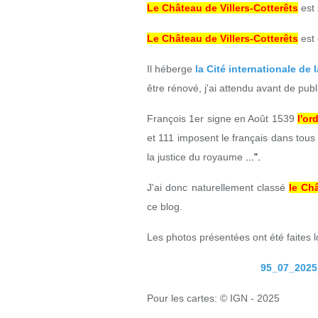
Le Château de Villers-Cotterêts
est 
Le Château de Villers-Cotterêts
est
Il héberge
la Cité internationale de 
être rénové, j'ai attendu avant de publi
François 1er signe en Août 1539
l'or
et 111 imposent le français dans tous 
la justice du royaume
...".
J'ai donc naturellement classé
le Châ
ce blog.
Les photos présentées ont été faites 
95_07_2025_
Pour les cartes: © IGN - 2025