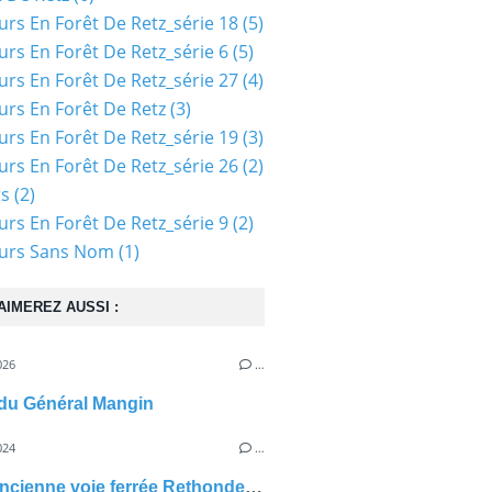
urs En Forêt De Retz_série 18
(5)
urs En Forêt De Retz_série 6
(5)
urs En Forêt De Retz_série 27
(4)
urs En Forêt De Retz
(3)
urs En Forêt De Retz_série 19
(3)
urs En Forêt De Retz_série 26
(2)
ts
(2)
urs En Forêt De Retz_série 9
(2)
ours Sans Nom
(1)
AIMEREZ AUSSI :
026
…
 du Général Mangin
024
…
Ponts ancienne voie ferrée Rethondes-Troësnes_géolocalisation