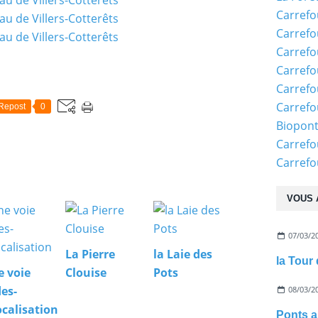
Carrefo
Carrefo
Carrefo
Carrefo
Carrefo
Carrefo
Repost
0
Biopon
Carrefo
Carref
VOUS 
07/03/2
La Pierre
la Laie des
la Tour
e voie
Clouise
Pots
es-
08/03/2
calisation