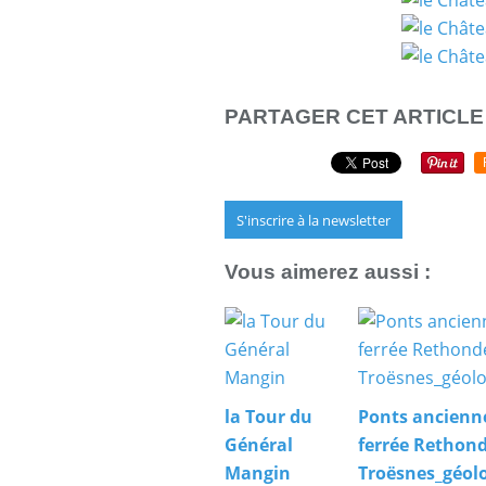
PARTAGER CET ARTICLE
S'inscrire à la newsletter
Vous aimerez aussi :
la Tour du
Ponts ancienn
Général
ferrée Rethond
Mangin
Troësnes_géolo