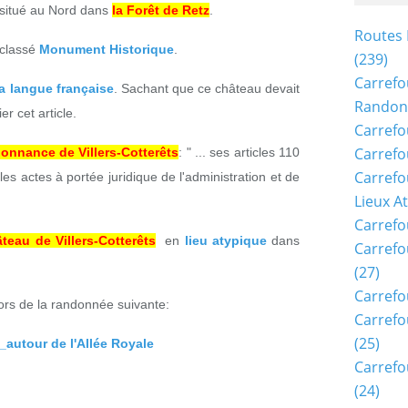
situé au Nord dans
la Forêt de Retz
.
Routes 
 classé
Monument Historique
.
(239)
Carrefo
la langue française
. Sachant que ce château devait
Randon
er cet article.
Carrefo
Carrefo
donnance de Villers-Cotterêts
: " ... ses articles 110
Carrefo
les actes à portée juridique de l'administration et de
Lieux A
Carrefo
teau de Villers-Cotterêts
en
lieu atypique
dans
Carrefo
(27)
Carrefo
lors de la randonnée suivante:
Carrefo
(25)
autour de l'Allée Royale
Carrefo
(24)