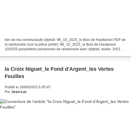
lien de ma communauté sitytrail: 98_10_2025_le Bois de Hautwison PDF de
la randonnée (voir la pièce jointe): 98_10_2025_le Bois de Hautwison
10/2025 paramètres personnels de randonnée avec sitytrail: durée: 2h51 mn
longueur estimée: 9,5 km batterie de...
la Croix Niguet_le Fond d'Argent_les Vertes
Feuilles
Publié le 29/09/2025 à 05:47
Par
Jean-Luc