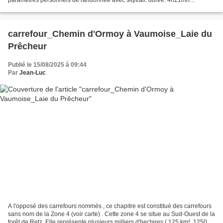
paramètres personnels de randonnée avec sitytrail: durée: 4h21mn
longueur estimée: 12,6 km objectif: faire...
carrefour_Chemin d'Ormoy à Vaumoise_Laie du
Prêcheur
Publié le 15/08/2025 à 09:44
Par
Jean-Luc
A l'opposé des carrefours nommés , ce chapitre est constitué des carrefours
sans nom de la Zone 4 (voir carte) . Cette zone 4 se situe au Sud-Ouest de la
forêt de Retz. Elle représente plusieurs milliers d'hectares ( 125 km², 125000