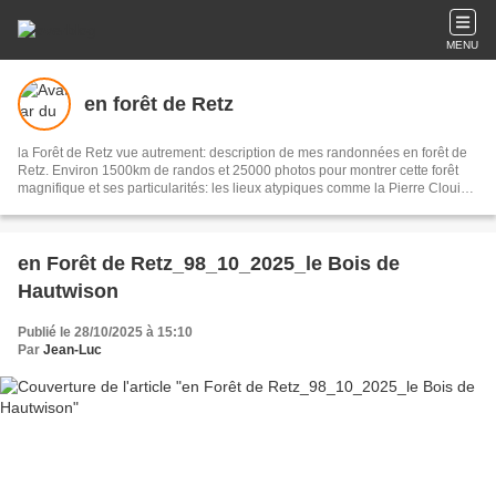
MENU
en forêt de Retz
la Forêt de Retz vue autrement: description de mes randonnées en forêt de
Retz. Environ 1500km de randos et 25000 photos pour montrer cette forêt
magnifique et ses particularités: les lieux atypiques comme la Pierre Clouise,
la Cave du Diable, la Pierre Fortière, la Grotte Saint-Antoine ... Mais aussi les
360 carrefours nommés, plus de 100 routes forestières, les étangs, des
villages et hameaux
en Forêt de Retz_98_10_2025_le Bois de
Hautwison
Publié le 28/10/2025 à 15:10
Par
Jean-Luc