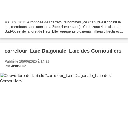
MAJ 09_2025 A l'opposé des carrefours nommés , ce chapitre est constitué
des carrefours sans nom de la Zone 4 (voir carte) . Cette zone 4 se situe au
Sud-Ouest de la forêt de Retz. Elle représente plusieurs milliers d'hectares (
125 km², 125000 hectares...
carrefour_Laie Diagonale_Laie des Cornouillers
Publié le 10/09/2025 à 14:28
Par
Jean-Luc