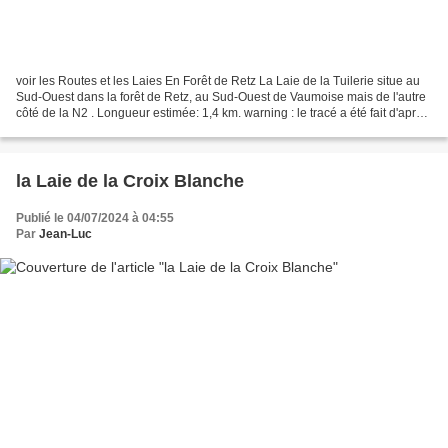
voir les Routes et les Laies En Forêt de Retz La Laie de la Tuilerie situe au
Sud-Ouest dans la forêt de Retz, au Sud-Ouest de Vaumoise mais de l'autre
côté de la N2 . Longueur estimée: 1,4 km. warning : le tracé a été fait d'après
les cartes IGN mais...
la Laie de la Croix Blanche
Publié le 04/07/2024 à 04:55
Par
Jean-Luc