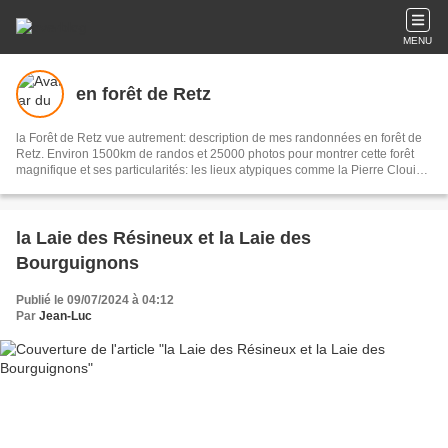
MENU
en forêt de Retz
la Forêt de Retz vue autrement: description de mes randonnées en forêt de
Retz. Environ 1500km de randos et 25000 photos pour montrer cette forêt
magnifique et ses particularités: les lieux atypiques comme la Pierre Clouise,
la Cave du Diable, la Pierre Fortière, la Grotte Saint-Antoine ... Mais aussi les
360 carrefours nommés, plus de 100 routes forestières, les étangs, des
villages et hameaux
la Laie des Résineux et la Laie des
Bourguignons
Publié le 09/07/2024 à 04:12
Par
Jean-Luc