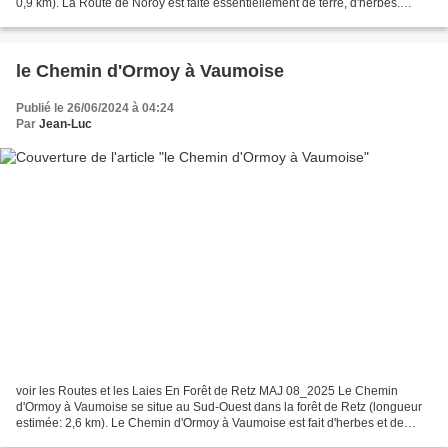
0,9 km). La Route de Noroy est faite essentiellement de terre, d'herbes.
Assez facile à pratiquer ....
le Chemin d'Ormoy à Vaumoise
Publié le 26/06/2024 à 04:24
Par
Jean-Luc
voir les Routes et les Laies En Forêt de Retz MAJ 08_2025 Le Chemin
d'Ormoy à Vaumoise se situe au Sud-Ouest dans la forêt de Retz (longueur
estimée: 2,6 km). Le Chemin d'Ormoy à Vaumoise est fait d'herbes et de
terre, facile à pratiquer. Le Chemin d'Ormoy...