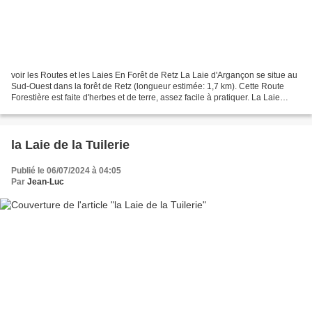
voir les Routes et les Laies En Forêt de Retz La Laie d'Argançon se situe au
Sud-Ouest dans la forêt de Retz (longueur estimée: 1,7 km). Cette Route
Forestière est faite d'herbes et de terre, assez facile à pratiquer. La Laie
d'Argançon part de la D88,...
la Laie de la Tuilerie
Publié le 06/07/2024 à 04:05
Par
Jean-Luc