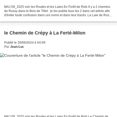
MAJ 09_2025 voir les Routes et les Laies En Forêt de Retz Il y a 2 chemins
de Russy dans le Bois de Tillet : je les publie tous les 2 dans cet article afin
d'éviter toute confusion dans ces noms et dans leur tracés. La Laie de Russy
se situe au Sud-Ouest...
le Chemin de Crépy à La Ferté-Milon
Publié le 30/06/2024 à 04:09
Par
Jean-Luc
MAJ 09_2025 voir les Routes et les Laies En Forêt de Retz Le Chemin de