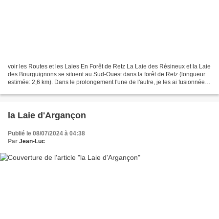
voir les Routes et les Laies En Forêt de Retz La Laie des Résineux et la Laie
des Bourguignons se situent au Sud-Ouest dans la forêt de Retz (longueur
estimée: 2,6 km). Dans le prolongement l'une de l'autre, je les ai fusionnées
car seules elles sont...
la Laie d'Argançon
Publié le 08/07/2024 à 04:38
Par
Jean-Luc