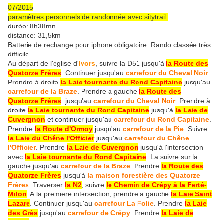
07/2015
paramètres personnels de randonnée avec sitytrail:
durée: 8h38mn
distance: 31,5km
Batterie de rechange pour iphone obligatoire.
Rando classée très
difficile.
Au départ de l'église d'
Ivors
, suivre la D51 jusqu'à
la Route des
Quatorze Frères
. Continuer jusqu'au
carrefour du Cheval Noir
.
Prendre à droite
la Laie tournante du Rond Capitaine
jusqu'au
carrefour de la Braze
. Prendre à gauche
la Route des
Quatorze Frères
jusqu'au
carrefour du Cheval Noir
. Prendre à
droite
la Laie tournante du Rond Capitaine
jusqu'à
la Laie de
Cuvergnon
et continuer jusqu'au
carrefour du Rond Capitaine
.
Prendre
la Route d'Ormoy
jusqu'au
carrefour de la Pie
. Suivre
la Laie du Chêne l'Officier
jusqu'au
carrefour du Chêne
l'Officier
. Prendre
la Laie de Cuvergnon
jusqu'à l'intersection
avec
la Laie tournante du Rond Capitaine
. La suivre sur la
gauche jusqu'au
carrefour de la Braze
. Prendre
la Route des
Quatorze Frères
jusqu'à
la maison forestière des Quatorze
Frères
. Traverser
la N2
, suivre
le Chemin de Crépy à la Ferté-
Milon
. A la première intersection, prendre à gauche
la Laie Saint
Lazare
. Continuer jusqu'au
carrefour La Folie
. Prendre
la Laie
des Grès
jusqu'au
carrefour de Crépy
. Prendre
la Laie de