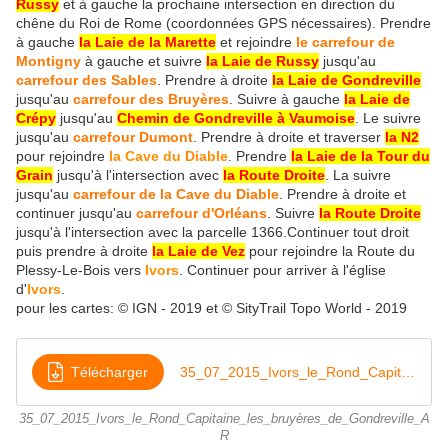
Russy
et à gauche la prochaine intersection en direction du
chêne du Roi de Rome (coordonnées GPS nécessaires). Prendre
à gauche
la Laie de la Marette
et rejoindre
le carrefour de
Montigny
à gauche et suivre
la Laie de Russy
jusqu'au
carrefour des Sables
. Prendre à droite
la Laie de Gondreville
jusqu'au
carrefour des Bruyères
. Suivre à gauche
la Laie de
Crépy
jusqu'au
Chemin de Gondreville à Vaumoise
. Le suivre
jusqu'au
carrefour Dumont
. Prendre à droite et traverser
la N2
pour rejoindre
la Cave du Diable
. Prendre
la Laie de la Tour du
Grain
jusqu'à l'intersection avec
la Route Droite
. La suivre
jusqu'au
carrefour de la Cave du Diable
. Prendre à droite et
continuer jusqu'au
carrefour d'Orléans
. Suivre
la Route Droite
jusqu'à l'intersection avec la parcelle 1366.Continuer tout droit
puis prendre à droite
la Laie de Vez
pour rejoindre la Route du
Plessy-Le-Bois vers
Ivors
. Continuer pour arriver à l'église
d'
Ivors
.
pour les cartes: © IGN - 2019 et © SityTrail Topo World - 2019
Télécharger
35_07_2015_Ivors_le_Rond_Capitaine_les_bruyères_de_Gondreville_AR
35_07_2015_Ivors_le_Rond_Capitaine_les_bruyères_de_Gondreville_A
R