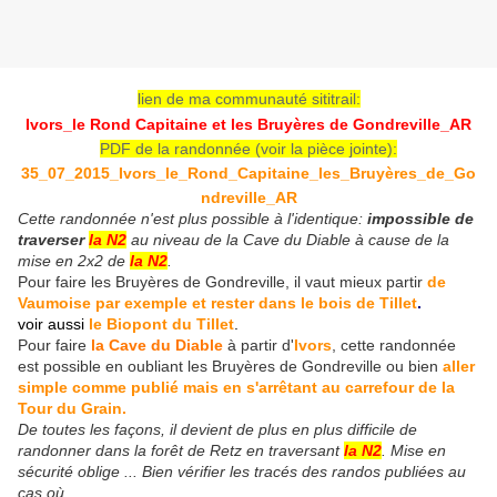
lien de ma communauté sititrail:
Ivors_le Rond Capitaine et les Bruyères de Gondreville_AR
PDF de la randonnée (voir la pièce jointe):
35_07_2015_Ivors_le_Rond_Capitaine_les_Bruyères_de_Go
ndreville_AR
Cette randonnée n'est plus possible à l'identique:
impossible de
traverser
la N2
au niveau de la Cave du Diable à cause de la
mise en 2x2 de
la N2
.
Pour faire les Bruyères de Gondreville, il vaut mieux partir
de
Vaumoise par exemple et rester dans le bois de Tillet
.
voir aussi
le Biopont du Tillet
.
Pour faire
la Cave du Diable
à partir d'
Ivors
, cette randonnée
est possible en oubliant les Bruyères de Gondreville ou bien
aller
simple comme publié mais en s'arrêtant au carrefour de la
Tour du Grain
.
De toutes les façons, il devient de plus en plus difficile de
randonner dans la forêt de Retz en traversant
la N2
. Mise en
sécurité oblige ... Bien vérifier les tracés des randos publiées au
cas où..