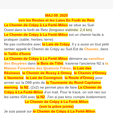
MAJ 09_2025
voir les Routes et les Laies En Forêt de Retz
Le Chemin de Crépy à La Ferté-Milon
se situe au Sud-
Ouest dans la forêt de Retz
(longueur estimée: 2,4 km)
.
Le Chemin de Crépy à La Ferté-Milon
est un chemin facile à
pratiquer (sable, herbes, terre).
Ne pas confondre avec
la Laie de Crépy
. Il y a aussi un tout petit
sentier appelé le Chemin de Crépy au Sud-Est de
Chavres
, dans
le Taillis d'Ivors
.
Le Chemin de Crépy à La Ferté-Milon
démarre au
carrefour
des Bruyères
dans
le Bois de Tillet
, traverse l'ancienne N2 à
la
Maison Forestière des Quatorze Frères
,
la Laie des
Résineux
,
le Chemin de Russy à Ormoy
,
le Chemin d'Ormoy
à Vaumoise
,
la Laie de Cuvergnon
,
la Route d'Ormoy
pour
arriver sur la D88 prés de
la Tournante du Rond Capitaine
.
warning
:
la N2
, (2x2) ne permet plus de faire
Le Chemin de
Crépy à La Ferté-Milon
d'un trait. Pour le tracé, on voit rien sur
les cartes IGN avec
la N2
. J'en ai pas tenu compte évidemment.
Le Chemin de Crépy à La Ferté-Milon
(voir la pièce jointe)
Je suis passé sur
le Chemin de Crépy à La Ferté-Milon