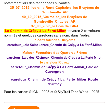
notamment lors des randonnées suivantes :
35_07_2015_Ivors_le Rond Capitaine_les Bruyères de
Gondreville_AR
40_10_2015_Vaumoise_les Bruyères de
Gondreville_Chavres_AR
97_09_2025_le Bois de Tillet
Le Chemin de Crépy à La Ferté-Milon
traverse 2 carrefours
nommés et quelques carrefours sans nom, dans l'ordre
:
le carrefour des Bruyères
carrefour_Laie Saint Lazare_Chemin de Crépy à La Ferté-Milon
Maison Forestière des Quatorze Frères
carrefour_Laie des Résineux_Chemin de Crepy à La Ferté-Milon
le carrefour Rigaux
carrefour_Chemin de Crépy à La Ferté-Milon_Laie de
Cuvergnon
carrefour_Chemin de Crépy à La Ferté_Milon_Route
d'Ormoy
Pour les cartes: © IGN - 2025 et © SityTrail Topo World - 2025