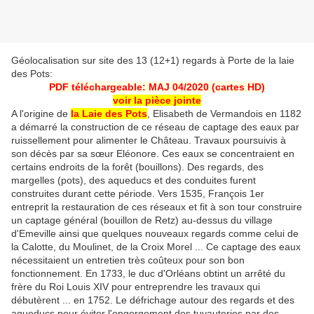
Géolocalisation sur site des 13 (12+1) regards à Porte de la laie
des Pots:
PDF téléchargeable: MAJ 04/2020 (cartes HD)
voir la pièce jointe
A l'origine de
la Laie des Pots
, Elisabeth de Vermandois en 1182
a démarré la construction de ce réseau de captage des eaux par
ruissellement pour alimenter le Château. Travaux poursuivis à
son décès par sa sœur Eléonore. Ces eaux se concentraient en
certains endroits de la forêt (bouillons). Des regards, des
margelles (pots), des aqueducs et des conduites furent
construites durant cette période. Vers 1535, François 1er
entreprit la restauration de ces réseaux et fit à son tour construire
un captage général (bouillon de Retz) au-dessus du village
d'Emeville ainsi que quelques nouveaux regards comme celui de
la Calotte, du Moulinet, de la Croix Morel ... Ce captage des eaux
nécessitaient un entretien très coûteux pour son bon
fonctionnement. En 1733, le duc d'Orléans obtint un arrêté du
frère du Roi Louis XIV pour entreprendre les travaux qui
débutèrent ... en 1752. Le défrichage autour des regards et des
aqueducs pour éviter l'engorgement des tuyauteries par des