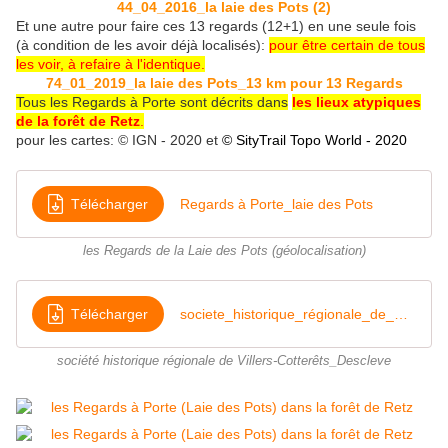
44_04_2016_la laie des Pots (2)
Et une autre pour faire ces 13 regards (12+1) en une seule fois
(à condition de les avoir déjà localisés):
pour être certain de tous
les voir, à refaire à l'identique.
74_01_2019_la laie des Pots_13 km pour 13 Regards
Tous les Regards à Porte sont décrits dans
les lieux atypiques
de la forêt de Retz
.
pour les cartes: © IGN - 2020 et
© SityTrail Topo World - 2020
Télécharger
Regards à Porte_laie des Pots
les Regards de la Laie des Pots (géolocalisation)
Télécharger
societe_historique_régionale_de_Villers_Cotterêts_Descleve
société historique régionale de Villers-Cotterêts_Descleve