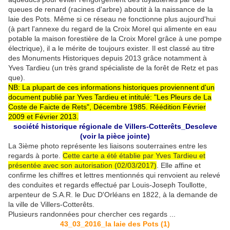
queues de renard (racines d'arbre) aboutit à la naissance de la
laie des Pots. Même si ce réseau ne fonctionne plus aujourd'hui
(à part l'annexe du regard de la Croix Morel qui alimente en eau
potable la maison forestière de la Croix Morel grâce à une pompe
électrique), il a le mérite de toujours exister. Il est classé au titre
des Monuments Historiques depuis 2013 grâce notamment à
Yves Tardieu (un très grand spécialiste de la forêt de Retz et pas
que).
NB: La plupart de ces informations historiques proviennent d'un
document publié par Yves Tardieu et intitulé: "Les Pleurs de La
Coste de Faicte de Rets", Décembre 1985. Réédition Février
2009 et Février 2013.
société historique régionale de Villers-Cotterêts_Descleve
(voir la pièce jointe)
La 3ième photo représente les liaisons souterraines entre les
regards à porte.
Cette carte a été établie par Yves Tardieu et
présentée avec son autorisation (02/03/2017)
. Elle affine et
confirme les chiffres et lettres mentionnés qui renvoient au relevé
des conduites et regards effectué par Louis-Joseph Toullotte,
arpenteur de S.A.R. le Duc D'Orléans en 1822, à la demande de
la ville de Villers-Cotterêts.
Plusieurs randonnées pour chercher ces regards ...
43_03_2016_la laie des Pots (1)