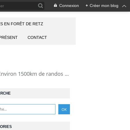
Connexion
+
Créer mon blog
S EN FORÊT DE RETZ
 PRÉSENT
CONTACT
la Forêt de Retz vue autrement: description de mes randonnées en forêt de Retz. Environ 1500km de randos et 25000 photos pour montrer cette forêt magnifique et ses particularités: les lieux atypiques comme la Pierre Clouise, la Cave du Diable, la Pierre Fortière, la Grotte Saint-Antoine ... Mais aussi les 360 carrefours nommés, plus de 100 routes forestières, les étangs, des villages et hameaux
ERCHE
ORIES