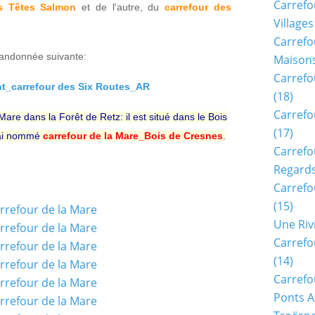
Carrefo
es Têtes Salmon
et de l'autre, du
carrefour des
Villages
Carrefo
 randonnée suivante:
Maisons
Carrefo
_carrefour des Six Routes_AR
(18)
Carrefo
 Mare dans la Forêt de Retz: il est situé dans le Bois
(17)
l'ai nommé
carrefour de la Mare_Bois de Cresnes
.
Carrefo
Regards
Carrefo
(15)
Une Riv
Carrefo
(14)
Carrefo
Ponts A