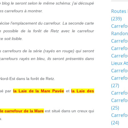
e blog le seront selon le même schéma: j'ai découpé
Routes 
es carrefours à montrer.
(239)
récise l'emplacement du carrefour. La seconde carte
Carrefo
 possible de la forêt de Retz avec le carrefour
Randon
 soit lisible.
Carrefo
Carrefo
s carrefours de la série (rayés en rouge) qui seront
Carrefo
carrefours rayés en bleu, ils seront présentés dans
Lieux A
Carrefo
Carrefo
Nord-Est dans la forêt de Retz.
(27)
rsé par
la Laie de la Mare Pavée
et
la Laie des
Carrefo
Carrefo
(25)
le carrefour de la Mare
est situé dans un creux qui
Carrefo
u.
(24)