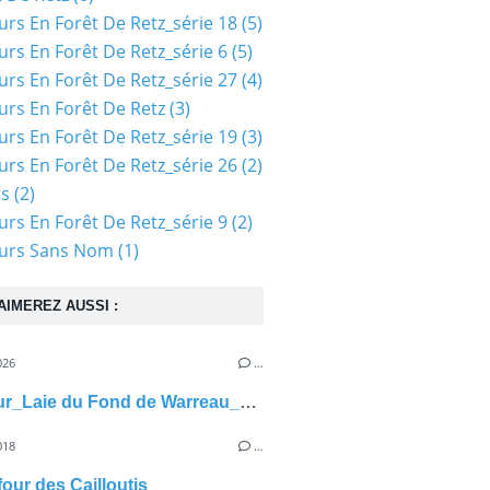
urs En Forêt De Retz_série 18
(5)
urs En Forêt De Retz_série 6
(5)
urs En Forêt De Retz_série 27
(4)
urs En Forêt De Retz
(3)
urs En Forêt De Retz_série 19
(3)
urs En Forêt De Retz_série 26
(2)
ts
(2)
urs En Forêt De Retz_série 9
(2)
ours Sans Nom
(1)
AIMEREZ AUSSI :
026
…
carrefour_Laie du Fond de Warreau_Laie du Lapereau
018
…
four des Cailloutis