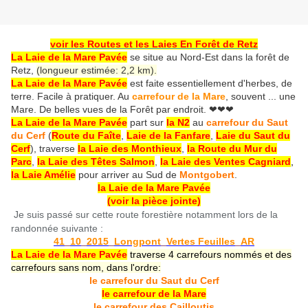
voir les Routes et les Laies En Forêt de Retz
La Laie de la Mare Pavée
se situe au Nord-Est dans la forêt de
Retz,
(longueur estimée: 2,2 km).
La Laie de la Mare Pavée
est faite essentiellement d'herbes, de
terre. Facile à pratiquer. Au
carrefour de la Mare
, souvent ... une
Mare. De belles vues de la Forêt par endroit.
❤❤❤
La Laie de la Mare Pavée
part sur
la N2
au
carrefour du Saut
du Cerf
(
Route du Faîte
,
Laie de la Fanfare
,
Laie du Saut du
Cerf
), traverse
la Laie des Monthieux
,
la Route du Mur du
Parc
,
la Laie des Têtes Salmon
,
la Laie des Ventes Cagniard
,
la Laie Amélie
pour arriver au Sud de
Montgobert
.
la Laie de la Mare Pavée
(voir la pièce jointe)
Je suis passé sur cette route forestière notamment lors de la
randonnée suivante :
41_10_2015_Longpont_Vertes Feuilles_AR
La Laie de la Mare Pavée
traverse 4 carrefours nommés et des
carrefours sans nom,
dans l'ordre:
le carrefour du Saut du Cerf
le carrefour de la Mare
le carrefour des Cailloutis