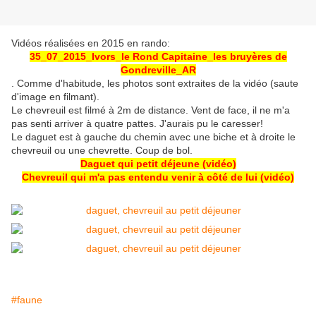
Vidéos réalisées en 2015 en rando:
35_07_2015_Ivors_le Rond Capitaine_les bruyères de
Gondreville_AR
. Comme d'habitude, les photos sont extraites de la vidéo (saute
d'image en filmant).
Le chevreuil est filmé à 2m de distance. Vent de face, il ne m'a
pas senti arriver à quatre pattes. J'aurais pu le caresser!
Le daguet est à gauche du chemin avec une biche et à droite le
chevreuil ou une chevrette. Coup de bol.
Daguet qui petit déjeune (vidéo)
Chevreuil qui m'a pas entendu venir à côté de lui (vidéo)
#faune