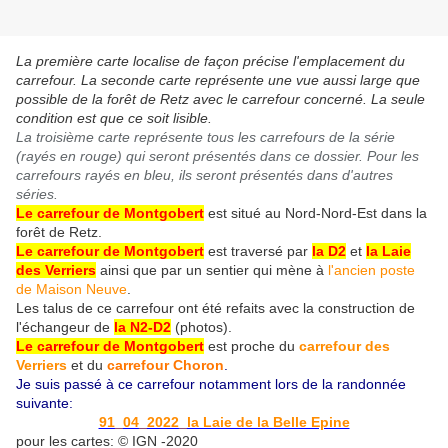
La première carte localise de façon précise l'emplacement du
carrefour. La seconde carte représente une vue aussi large que
possible de la forêt de Retz avec le carrefour concerné. La seule
condition est que ce soit lisible.
La troisième carte représente tous les carrefours de la série
(rayés en rouge) qui seront présentés dans ce dossier. Pour les
carrefours rayés en bleu, ils seront présentés dans d'autres
séries.
Le carrefour de Montgobert
est situé au Nord-Nord-Est dans la
forêt de Retz.
Le carrefour de Montgobert
est traversé par
la D2
et
la Laie
des Verriers
ainsi que par un sentier qui mène à
l'ancien poste
de Maison Neuve
.
Les talus de ce carrefour ont été refaits avec la construction de
l'échangeur de
la N2-D2
(photos).
Le carrefour de Montgobert
est proche du
carrefour des
Verriers
et du
carrefour Choron
.
Je suis passé à ce carrefour notamment lors de la randonnée
suivante:
91_04_2022_la Laie de la Belle Epine
pour les cartes: © IGN -2020