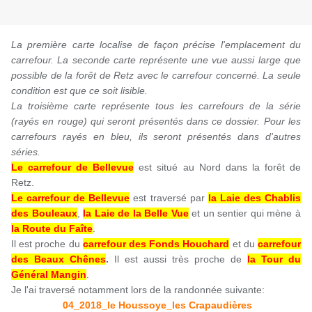
La première carte localise de façon précise l'emplacement du
carrefour. La seconde carte représente une vue aussi large que
possible de la forêt de Retz avec le carrefour concerné. La seule
condition est que ce soit lisible.
La troisième carte représente tous les carrefours de la série
(rayés en rouge) qui seront présentés dans ce dossier. Pour les
carrefours rayés en bleu, ils seront présentés dans d'autres
séries.
Le carrefour de Bellevue
est situé au Nord dans la forêt de
Retz.
Le carrefour de Bellevue
est traversé par
la Laie des Chablis
des Bouleaux
,
la Laie de la Belle Vue
et un sentier qui mène à
la Route du Faîte
.
Il est proche du
carrefour des Fonds Houchard
et du
carrefour
des Beaux Chênes
.
Il est aussi très proche de
la Tour du
Général Mangin
.
Je l'ai traversé notamment lors de la randonnée suivante:
04_2018_le Houssoye_les Crapaudières