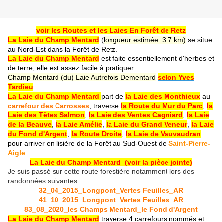
voir les Routes et les Laies En Forêt de Retz
La Laie du Champ Mentard
(
longueur estimée: 3,7 km)
se situe
au Nord-Est dans la Forêt de Retz
.
La Laie du Champ Mentard
est faite essentiellement d'herbes et
de terre, elle est assez facile à pratiquer.
Champ Mentard (du) Laie Autrefois Dementard
selon Yves
Tardieu
La Laie du Champ Mentard
part de
la Laie des Monthieux
au
carrefour des Carrosses
, traverse
la Route du Mur du Parc
,
la
Laie des Têtes Salmon
,
la Laie des Ventes Cagniard
,
la Laie
de la Beauve
,
la Laie Amélie
,
la Laie du Grand Veneur
,
la Laie
du Fond d'Argent
,
la Route Droite
,
la Laie de Vauvaudran
pour arriver en lisière de la Forêt au Sud-Ouest de
Saint-Pierre-
Aigle
.
La Laie du Champ Mentard
(voir la pièce jointe)
Je suis passé sur cette route forestière notamment lors des
randonnées suivantes :
32_04_2015_Longpont_Vertes Feuilles_AR
41_10_2015_Longpont_Vertes Feuilles_AR
83_08_2020_les Champs Mentard_le Fond d'Argent
La Laie du Champ Mentard
traverse 4 carrefours nommés et