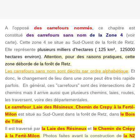
A l'opposé
des carrefours nommés
,
ce chapitre est
constitué
des carrefours sans nom
de la Zone
4
(voir
.
carte)
Cette zone 4 se situe au Sud-Ouest de la forêt de Retz.
Elle représente
plusieurs milliers d'hectares ( 125 km², 125000
hectares environ).
Attention, pour des raisons pratiques, cette
zone déborde de la forêt de Retz.
Les carrefours sans nom sont décrits par ordre alphabétique
.
Et
donc, le changement de lieu dans une zone peut être très rapide
parfois. En général, ces "carrefours" sont des intersections de 2
chemins mais il arrive aussi que plusieurs chemins, laies, routes,
les traversent, voire des départementales.
Le carrefour_Laie des Résineux_Chemin de Crepy à la Ferté-
Milon
est situé au Sud-Ouest dans la forêt de Retz, dans
le Bois
de Tillet
.
Il est traversé par
la Laie des Résineux
et
le Chemin de Crépy
à la Fertè-Milon
. Photos faites avant la construction de
la N2