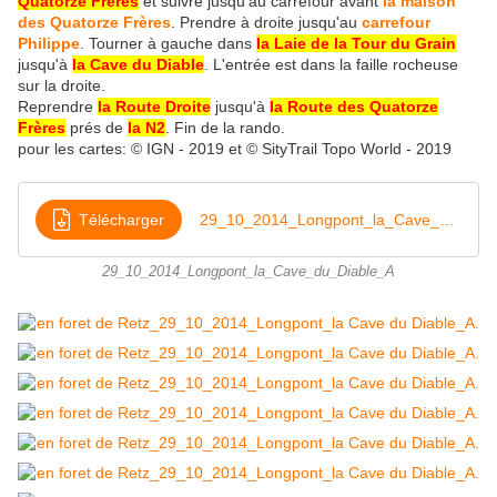
Quatorze Frères
et suivre jusqu'au carrefour avant
la maison
des Quatorze Frères
. Prendre à droite jusqu'au
carrefour
Philippe
. Tourner à gauche dans
la Laie de la Tour du Grain
jusqu'à
la Cave du Diable
. L'entrée est dans la faille rocheuse
sur la droite.
Reprendre
la Route Droite
jusqu'à
la Route des Quatorze
Frères
prés de
la N2
. Fin de la rando.
pour les cartes: © IGN - 2019 et © SityTrail Topo World - 2019
Télécharger
29_10_2014_Longpont_la_Cave_du_Diable_A
29_10_2014_Longpont_la_Cave_du_Diable_A