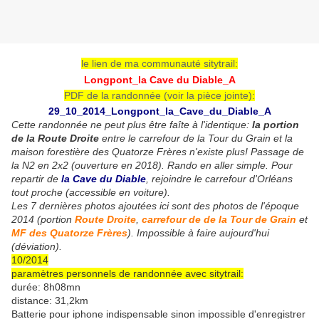
le lien de ma communauté sitytrail:
Longpont_la Cave du Diable_A
PDF de la randonnée (voir la pièce jointe):
29_10_2014_Longpont_la_Cave_du_Diable_A
Cette randonnée ne peut plus être faîte à l'identique:
la portion
de la Route Droite
entre le carrefour de la Tour du Grain et la
maison forestière des Quatorze Frères n'existe plus! Passage de
la N2 en 2x2 (ouverture en 2018). Rando en aller simple. Pour
repartir de
la Cave du Diable
, rejoindre le carrefour d'Orléans
tout proche (accessible en voiture).
Les 7 dernières photos ajoutées ici sont des photos de l'époque
2014 (portion
Route Droite
,
carrefour de de la Tour de Grain
et
MF des Quatorze Frères
). Impossible à faire aujourd'hui
(déviation).
10/2014
paramètres personnels de randonnée avec sitytrail:
durée: 8h08mn
distance: 31,2km
Batterie pour iphone indispensable sinon impossible d'enregistrer