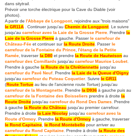
dans sitytrail.
Prévoir une torche électrique pour la Cave du Diable (voir
photos).
A partir de
l'Abbaye de Longpont
, rejoindre aux "trois maisons"
le GR11A
. Continuer jusqu'au
Chemin de Longpont
. Le suivre
jusqu'au
carrefour avec la Laie de la Grosse Pierre
. Prendre
la
Laie de la Grosse Pierre
à gauche. Passer
le carrefour de
Château-Fée
et continuer sur
la Route Droite
. Passer
le
carrefour de la Fontaine du Prince
,
l'étang de la Petite
Ramée
, traverser
la D80
et prendre
la Route de Hautwison
au
carrefour des Cornillards
jusqu'au
carrefour Maurice Loubet
.
Prendre à gauche
la Route de la Chrétiennette
jusqu'au
carrefour du Pavé Neuf
. Prendre
la Laie de la Queue d'Oigny
jusqu'au
carrefour du Poteau Coquetier
. Suivre
le GR11
(
Route Tortue
au lieu de l'ancienne route Tortue) jusqu'au
carrefour de la Montagnette
. Prendre
la D936
à gauche puis au
carrefour de la Fontaine des Boisseliers
prendre à droite
la
Route Droite
jusqu'au
carrefour du Rond Des Dames
. Prendre
à gauche
la Route du Château
jusqu'au premier carrefour.
Prendre à droite
la Laie Nicolay
jusqu'au
carrefour avec la
Route d'Ormoy
. Prendre
la Route d'Ormoy
à gauche, traverser
le Rond Capitaine
,
le Rond Montebello
pour arriver au
carrefour du Rond Capitaine
. Prendre à droite
la Route des