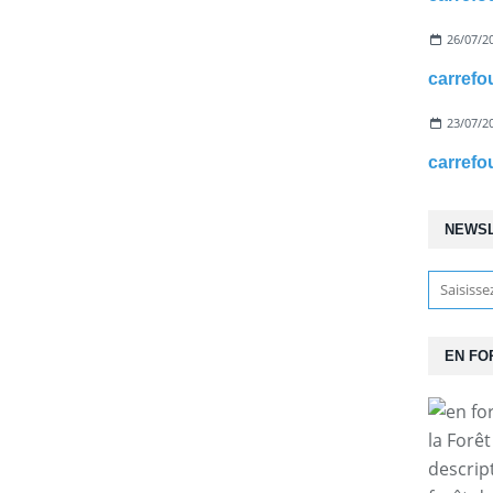
26/07/2
23/07/2
NEWS
EN FO
la Forê
descrip