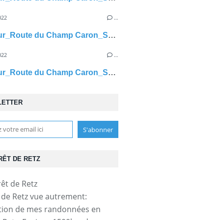
022
…
carrefour_Route du Champ Caron_Sentier (parcelle 1541)
022
…
carrefour_Route du Champ Caron_Sentier (parcelle 1543)
LETTER
RÊT DE RETZ
t de Retz vue autrement:
tion de mes randonnées en