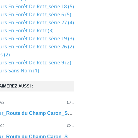
urs En Forêt De Retz_série 18
(5)
urs En Forêt De Retz_série 6
(5)
urs En Forêt De Retz_série 27
(4)
urs En Forêt De Retz
(3)
urs En Forêt De Retz_série 19
(3)
urs En Forêt De Retz_série 26
(2)
ts
(2)
urs En Forêt De Retz_série 9
(2)
ours Sans Nom
(1)
AIMEREZ AUSSI :
022
…
carrefour_Route du Champ Caron_Sentier (parcelle 1547)
022
…
carrefour_Route du Champ Caron_Sentier (parcelle 1545)