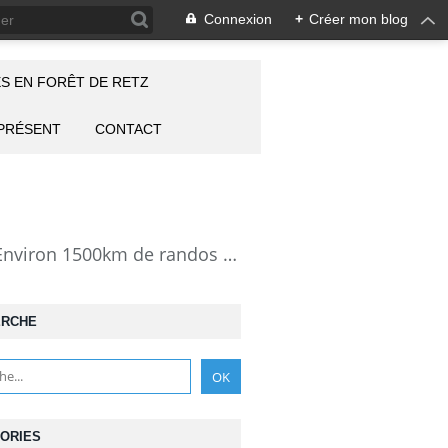
Connexion
+
Créer mon blog
S EN FORÊT DE RETZ
 PRÉSENT
CONTACT
la Forêt de Retz vue autrement: description de mes randonnées en forêt de Retz. Environ 1500km de randos et 25000 photos pour montrer cette forêt magnifique et ses particularités: les lieux atypiques comme la Pierre Clouise, la Cave du Diable, la Pierre Fortière, la Grotte Saint-Antoine ... Mais aussi les 360 carrefours nommés, plus de 100 routes forestières, les étangs, des villages et hameaux
ERCHE
ORIES