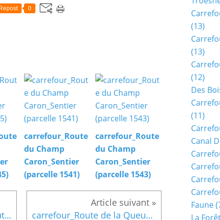
Troësn
Repost
0
Carrefo
(13)
Carrefo
(13)
Carrefo
(12)
Des Boi
Carrefo
(11)
Carrefo
oute
carrefour_Route
carrefour_Route
Canal D
du Champ
du Champ
Carrefo
er
Caron_Sentier
Caron_Sentier
Carrefo
45)
(parcelle 1541)
(parcelle 1543)
Carrefo
Carrefo
Faune
(
carrefour_Route Droite_Route de la Queue d'Ham
carrefour_Route de la Queue d'Ham_Sentier (parcelle 1162)
La Forê