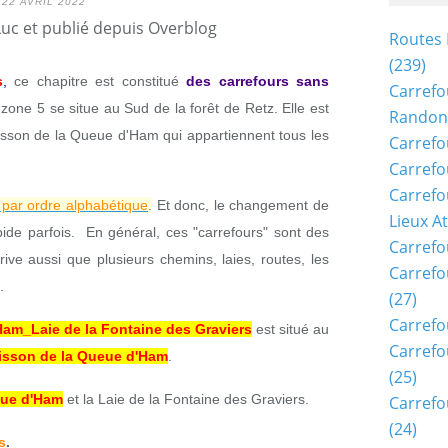
22 AVRIL 2022
Luc et publié depuis Overblog
Routes 
(239)
s
,
ce chapitre est constitué
des carrefours sans
Carrefo
 zone 5 se situe au Sud de la forêt de Retz. Elle est
Randon
isson de la Queue d'Ham qui appartiennent tous les
Carrefo
Carrefo
Carrefo
 par ordre alphabétique
.
Et donc, le changement de
Lieux A
pide parfois. En général, ces "carrefours" sont des
Carrefo
rive aussi que plusieurs chemins, laies, routes, les
Carrefo
.
(27)
Carrefo
Ham_Laie de la Fontaine des Graviers
est situé au
Carrefo
isson de la Queue d'Ham
.
(25)
eue d'Ham
et la Laie de la Fontaine des Graviers.
Carrefo
(24)
s
.