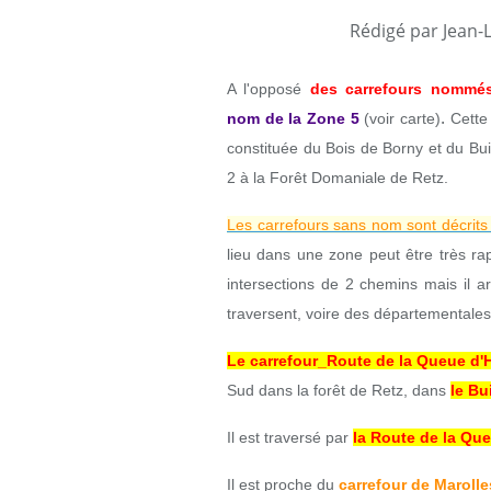
Rédigé par Jean-
A l'opposé
des carrefours nommé
.
nom
de la Zone 5
(voir carte)
Cette
constituée du Bois de Borny et du Bu
2 à la Forêt Domaniale de Retz.
Les carrefours sans nom sont décrits
lieu dans une zone peut être très ra
intersections de 2 chemins mais il ar
traversent, voire des départementales
Le carrefour_Route de la Queue d'
Sud dans la forêt de Retz, dans
le Bu
Il est traversé par
la Route de la Qu
Il est
proche du
carrefour de Marolle