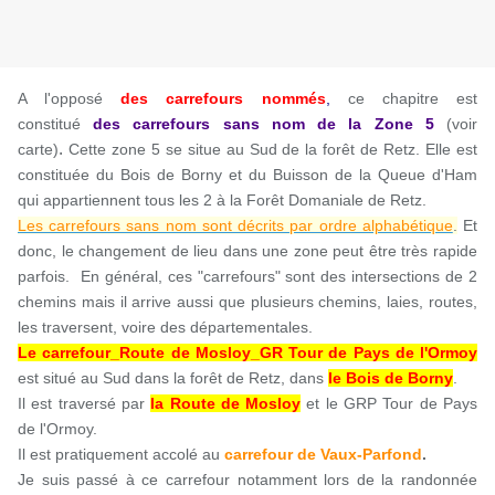
A l'opposé
des carrefours nommés
,
ce chapitre est
constitué
des carrefours sans nom
de la Zone 5
(voir
.
carte)
Cette zone 5 se situe au Sud de la forêt de Retz. Elle est
constituée du Bois de Borny et du Buisson de la Queue d'Ham
qui appartiennent tous les 2 à la Forêt Domaniale de Retz.
Les carrefours sans nom sont décrits par ordre alphabétique
.
Et
donc, le changement de lieu dans une zone peut être très rapide
parfois. En général, ces "carrefours" sont des intersections de 2
chemins mais il arrive aussi que plusieurs chemins, laies, routes,
les traversent, voire des départementales.
Le carrefour_Route de Mosloy_GR Tour de Pays de l'Ormoy
est situé au Sud dans la forêt de Retz, dans
le Bois de Borny
.
Il est traversé par
la Route de Mosloy
et le GRP Tour de Pays
de l'Ormoy.
Il est pratiquement accolé au
carrefour de Vaux-Parfond
.
Je suis passé à ce carrefour notamment lors de la randonnée