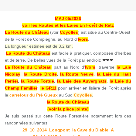
MAJ 05/2026
voir les Routes et les Laies En Forêt de Retz
La Route du Château
(voir
Coyolles
)
est situé
au Centre-Ouest
de la Forêt de Compiègne
,
au Nord d'
Ivors
.
La longueur estimée est de 3,2 km.
La Route du Château
est facile à pratiquer, composée d'herbes
et de terre. De belles vues de la Forêt par endroit:
❤❤❤
La Route du Château
part au Nord d'
Ivors
, traverse
la Laie
Nicolay
,
la Route Droite
,
la Route Neuve
,
la Laie du Haut
Perrier
,
la Route Tortue
,
la Laie des Auvergnats
,
la Laie du
Champ Familier
,
le GR11
pour arriver en lisière de Forêt après
le
carrefour du Pré Gueux
au Sud
Coyolles
.
la Route du Château
(voir la pièce jointe)
Je suis passé sur cette Route Forestière notamment lors des
randonnées suivantes:
29_10_2014_Longpont_la Cave du Diable_A