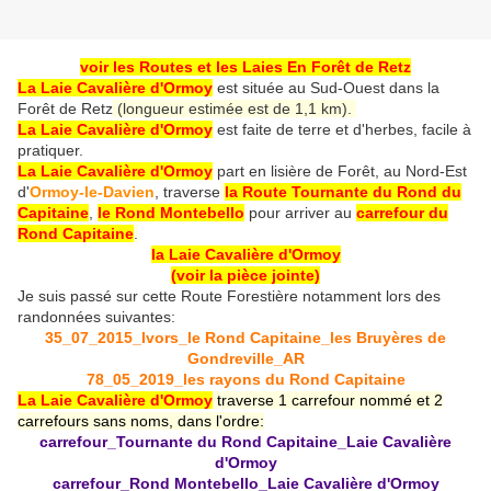
voir les Routes et les Laies En Forêt de Retz
La Laie Cavalière d'Ormoy
est située au Sud-Ouest dans la
Forêt de Retz
(longueur estimée est de 1,1 km).
La Laie Cavalière d'Ormoy
est faite de terre et d'herbes, facile à
pratiquer.
La Laie Cavalière d'Ormoy
part en lisière de Forêt, au Nord-Est
d'
Ormoy-le-Davien
, traverse
la Route Tournante du Rond du
Capitaine
,
le Rond Montebello
pour arriver au
carrefour du
Rond Capitaine
.
la Laie Cavalière d'Ormoy
(voir la pièce jointe)
Je suis passé sur cette Route Forestière notamment lors des
randonnées suivantes:
35_07_2015_Ivors_le Rond Capitaine_les Bruyères de
Gondreville_AR
78_05_2019_les rayons du Rond Capitaine
La Laie Cavalière d'Ormoy
traverse 1 carrefour nommé et 2
carrefours sans noms, dans l'ordre:
carrefour_Tournante du Rond Capitaine_Laie Cavalière
d'Ormoy
carrefour_Rond Montebello_Laie Cavalière d'Ormoy