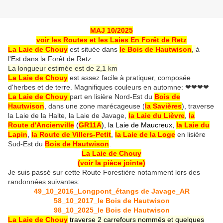
MAJ 10/2025
voir les Routes et les Laies En Forêt de Retz
La Laie de Chouy
est située dans
le Bois de Hautwison
,
à
l'Est dans la Forêt de Retz.
La longueur estimée est de 2,1 km
La Laie de Chouy
est assez facile à pratiquer, composée
d'herbes et de terre. Magnifiques couleurs en automne:
❤❤❤❤
La Laie de Chouy
part en lisière Nord-Est du
Bois de
Hautwison
, dans une zone marécageuse (
la Savières
), traverse
la Laie de la Halte, la Laie de Javage,
la Laie du Lièvre
,
la
Route d'Ancienville
(
GR11A
), la Laie de Maucreux,
la Laie du
Lapin
,
la Route de Villers-Petit
,
la Laie de la Loge
en lisière
Sud-Est du
Bois de Hautwison
.
La Laie de Chouy
(voir la pièce jointe)
Je suis passé sur cette Route Forestière notamment lors des
randonnées suivantes:
49_10_2016_Longpont_étangs de Javage_AR
58_10_2017_le Bois de Hautwison
98_10_2025_le Bois de Hautwison
La Laie de Chouy
traverse 2 carrefours nommés et quelques