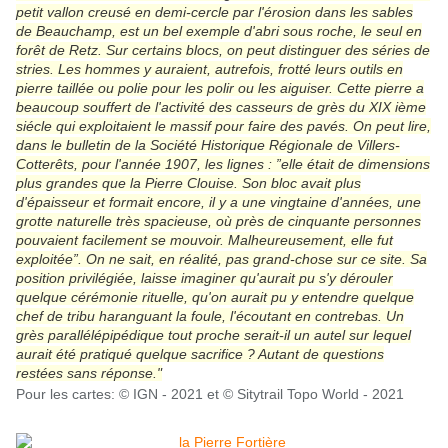
petit vallon creusé en demi-cercle par l'érosion dans les sables
de Beauchamp, est un bel exemple d'abri sous roche, le seul en
forêt de Retz. Sur certains blocs, on peut distinguer des séries de
stries. Les hommes y auraient, autrefois, frotté leurs outils en
pierre taillée ou polie pour les polir ou les aiguiser. Cette pierre a
beaucoup souffert de l'activité des casseurs de grès du XIX ième
siécle qui exploitaient le massif pour faire des pavés. On peut lire,
dans le bulletin de la Société Historique Régionale de Villers-
Cotterêts, pour l'année 1907, les lignes : ”elle était de dimensions
plus grandes que la Pierre Clouise. Son bloc avait plus
d'épaisseur et formait encore, il y a une vingtaine d'années, une
grotte naturelle très spacieuse, où près de cinquante personnes
pouvaient facilement se mouvoir. Malheureusement, elle fut
exploitée”. On ne sait, en réalité, pas grand-chose sur ce site. Sa
position privilégiée, laisse imaginer qu'aurait pu s'y dérouler
quelque cérémonie rituelle, qu'on aurait pu y entendre quelque
chef de tribu haranguant la foule, l'écoutant en contrebas. Un
grès parallélépipédique tout proche serait-il un autel sur lequel
aurait été pratiqué quelque sacrifice ? Autant de questions
restées sans réponse."
Pour les cartes: © IGN - 2021 et
© Sitytrail Topo W
orld - 2021