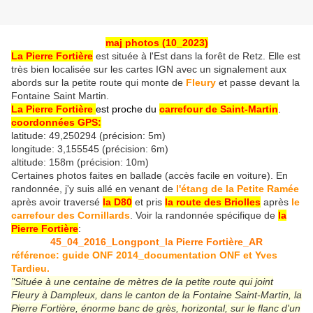
maj photos (10_2023)
La Pierre Fortière
est située à l'Est dans la forêt de Retz. Elle est
très bien localisée sur les cartes IGN avec un signalement aux
abords sur la petite route qui monte de
Fleury
et passe devant la
Fontaine Saint Martin.
La Pierre Fortière
est proche du
carrefour de Saint-Martin
.
coordonnées GPS:
latitude: 49,250294 (précision: 5m)
longitude: 3,155545 (précision: 6m)
altitude: 158m (précision: 10m)
Certaines photos faites en ballade (accès facile en voiture). En
randonnée, j'y suis allé en venant de
l'étang de la Petite Ramée
après avoir traversé
la D80
et pris
la route des Briolles
après
le
carrefour des Cornillards
. Voir la randonnée spécifique de
la
Pierre Fortière
:
45_04_2016_Longpont_la Pierre Fortière_AR
référence: guide ONF 2014_documentation ONF et Yves
Tardieu.
"Située à une centaine de mètres de la petite route qui joint
Fleury à Dampleux, dans le canton de la Fontaine Saint-Martin, la
Pierre Fortière, énorme banc de grès, horizontal, sur le flanc d'un