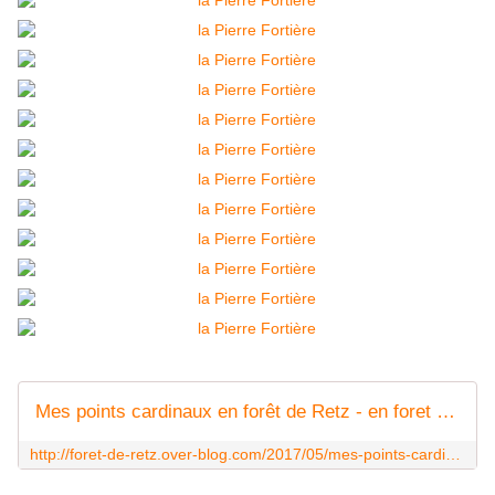
Mes points cardinaux en forêt de Retz - en foret de Retz
http://foret-de-retz.over-blog.com/2017/05/mes-points-cardinaux-en-foret-de-retz.html