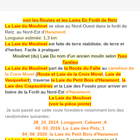
voir les Routes et les Laies En Forêt de Retz
La Laie du Moulinet
se situe au Nord-Ouest dans la forêt de
Retz, au Nord-Est d'
Haramont
.
Longueur estimée: 1,3 km.
La Laie du Moulinet
est faite de terre stabilisée, de terre et
d'herbes. Facile à pratiquer.
Moulinet (du) Laie Du nom d'un ancien moulin
selon
Yves
Tardieu
La Laie du Moulinet
part de
la Route du Faîte
au
carrefour de
la Croix Morel
(
Route et Laie de la Croix Morel
,
Laie de
Vauquebert
), traverse
la Laie du Petit Bois d'Haramont
,
la
Laie des Crapaudières
et la Laie des Fossés pour arriver en
lisière de la Forêt au Nord-Est
d'Haramont
.
La Laie du Moulinet
(voir la pièce jointe)
Je suis passé sur cette route forestière notamment lors des
randonnées suivantes :
28_10_2014_Longpont_Cabaret_A
43_03_2016_La_Laie des Pots_1
84_08_2020_la Laie du Petit Bois d'Haramont