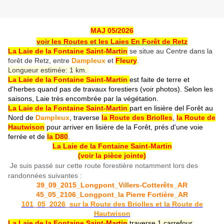
MAJ 05/2026
voir les Routes et les Laies En Forêt de Retz
La Laie de la Fontaine Saint-Martin
se situe au Centre dans la
forêt de Retz, entre
Dampleux
et
Fleury
.
Longueur estimée: 1 km.
La Laie de la Fontaine Saint-Martin
est faite de terre et
d'herbes quand pas de travaux forestiers (voir photos). Selon les
saisons, Laie très encombrée par la végétation.
La Laie de la Fontaine Saint-Martin
part en lisière del Forêt au
Nord de
Dampleux
, traverse
la Route des Briolles
,
la Route de
Hautwison
pour arriver en lisière de la Forêt, prés d'une voie
ferrée et de
la D80
.
La Laie de la Fontaine Saint-Martin
(voir la pièce jointe)
Je suis passé sur cette route forestière notamment lors des
randonnées suivantes :
39_09_2015_Longpont_Villers-Cotterêts_AR
45_05_2106_Longpont_la Pierre Fortière_AR
101_05_2026_sur la Route des Briolles et la Route de
Hautwison
La Laie de la Fontaine Saint-Martin
traverse 1 carrefour