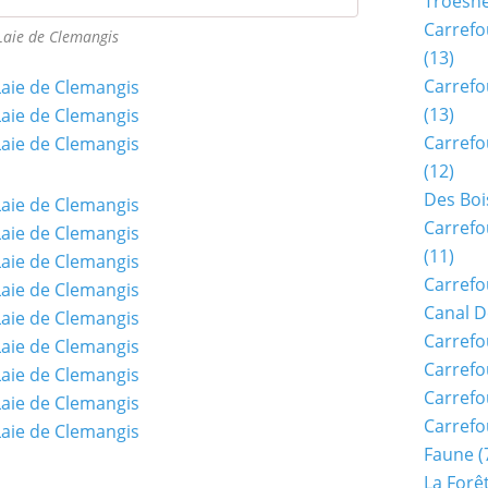
Troësn
Carrefo
Laie de Clemangis
(13)
Carrefo
(13)
Carrefo
(12)
Des Boi
Carrefo
(11)
Carrefo
Canal D
Carrefo
Carrefo
Carrefo
Carrefo
Faune
(
La Forê