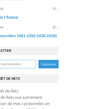
026
…
de l'Amiral
026
…
parcelles 1061-1050-1038-1030)
LETTER
RÊT DE RETZ
t de Retz vue autrement:
tion de mes randonnées en