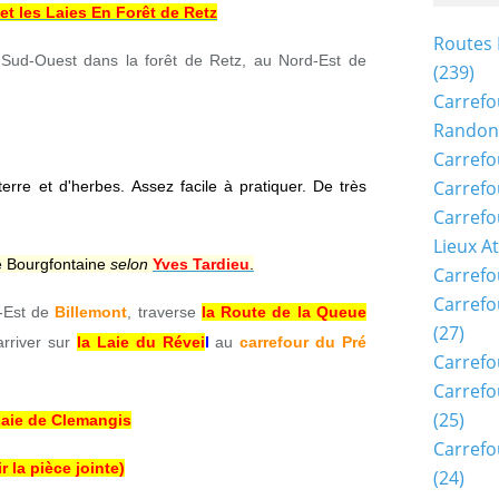
 et les Laies En Forêt de Retz
Routes 
Sud-Ouest dans la forêt de Retz, au Nord-Est de
(239)
Carrefo
Randon
Carrefo
Carrefo
 terre et d'herbes. Assez facile à pratiquer. De très
Carrefo
Lieux A
e Bourgfontaine
selon
Yves Tardieu
.
Carrefo
Carrefo
-Est de
Billemont
, traverse
la Route de la Queue
(27)
arriver sur
la Laie du Révei
l
au
carrefour du Pré
Carrefo
Carrefo
(25)
aie de Clemangis
Carrefo
ir la pièce jointe)
(24)