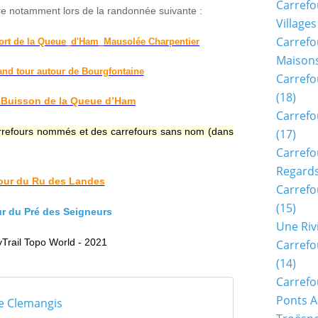
Carrefo
ère notamment lors de la randonnée suivante :
Villages
Carrefo
ort de la Queue_d'Ham_Mausolée Charpentier
Maisons
nd tour autour de Bourgfontaine
Carrefo
(18)
 Buisson de la Queue d’Ham
Carrefo
rrefours nommés et des carrefours sans nom (dans
(17)
Carrefo
Regards
four du Ru des Landes
Carrefo
(15)
ur du Pré des Seigneurs
Une Riv
yTrail Topo World - 2021
Carrefo
(14)
Carrefo
Ponts A
de Clemangis