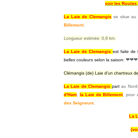
voir les Routes
La Laie de Clemangis
se situe au 
Billemont
.
Longueur estimée: 0,8 km.
La Laie de Clemangis
est faite de
❤❤❤
belles couleurs selon la saison:
Clémangis (de) Laie d'un chartreux d
La Laie de Clemangis
part
au Nord
d'Ham
,
la Laie de Billemont
, pour 
des Seigneurs
.
La L
(vo