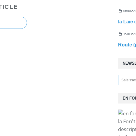
TICLE
08/06/2
la Laie 
15/03/2
Route (
NEWS
EN FO
la Forê
descrip