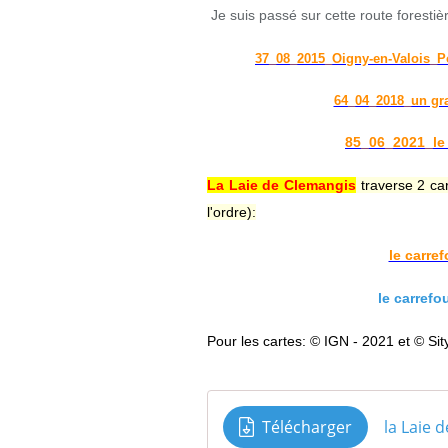
Je suis passé sur cette route foresti
37_08_2015_Oigny-en-Valois_P
64_04_2018_un gra
85_06_2021_le
La Laie de Clemangis
traverse 2 ca
l'ordre):
le carre
le carrefo
Pour les cartes: © IGN - 2021 et © Sit
Télécharger
la Laie 