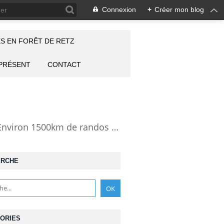
Connexion
+
Créer mon blog
S EN FORÊT DE RETZ
 PRÉSENT
CONTACT
la Forêt de Retz vue autrement: description de mes randonnées en forêt de Retz. Environ 1500km de randos et 25000 photos pour montrer cette forêt magnifique et ses particularités: les lieux atypiques comme la Pierre Clouise, la Cave du Diable, la Pierre Fortière, la Grotte Saint-Antoine ... Mais aussi les 360 carrefours nommés, plus de 100 routes forestières, les étangs, des villages et hameaux
ERCHE
ORIES