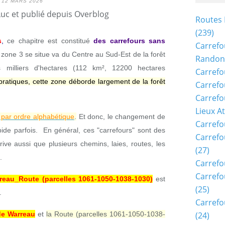
12 MARS 2026
Luc et publié depuis Overblog
Routes 
(239)
s
,
ce chapitre est constitué
des carrefours sans
Carrefo
 zone 3 se situe va du Centre au Sud-Est de la forêt
Randon
s milliers d'hectares (112 km², 12200 hectares
Carrefo
 pratiques, cette zone déborde largement de la forêt
Carrefo
Carrefo
Lieux A
 par ordre alphabétique
.
Et donc, le changement de
Carrefo
pide parfois. En général, ces "carrefours" sont des
Carrefo
rive aussi que plusieurs chemins, laies, routes, les
(27)
.
Carrefo
Carrefo
reau_Route (parcelles 1061-1050-1038-1030)
est
(25)
.
Carrefo
de Warreau
et
la Route (parcelles 1061-1050-1038-
(24)