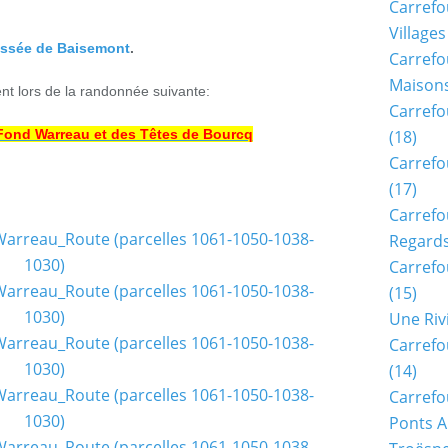
Carrefo
Villages
ussée de Baisemont
.
Carrefo
Maisons
nt lors de la randonnée suivante:
Carrefo
ond Warreau et des Têtes de Bourcq
(18)
Carrefo
(17)
Carrefo
Regards
Carrefo
(15)
Une Riv
Carrefo
(14)
Carrefo
Ponts A