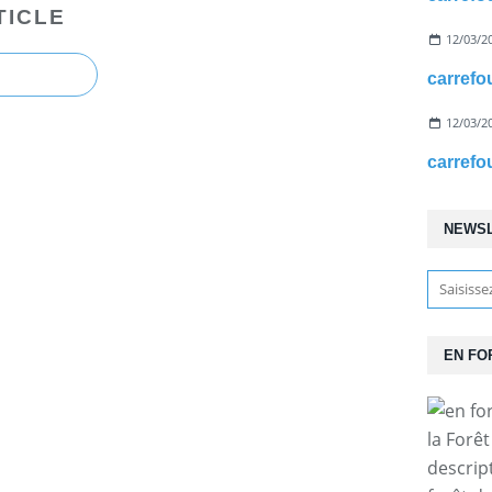
TICLE
12/03/2
12/03/2
NEWS
EN FO
la Forê
descrip