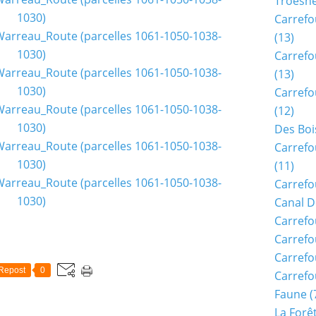
Troësn
Carrefo
(13)
Carrefo
(13)
Carrefo
(12)
Des Boi
Carrefo
(11)
Carrefo
Canal D
Carrefo
Carrefo
Carrefo
Repost
0
Carrefo
Faune
(
La Forê