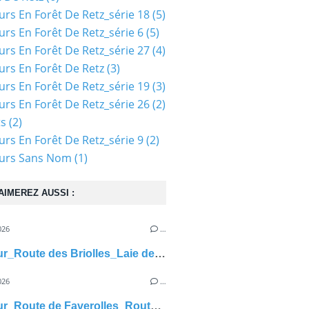
urs En Forêt De Retz_série 18
(5)
urs En Forêt De Retz_série 6
(5)
urs En Forêt De Retz_série 27
(4)
urs En Forêt De Retz
(3)
urs En Forêt De Retz_série 19
(3)
urs En Forêt De Retz_série 26
(2)
ts
(2)
urs En Forêt De Retz_série 9
(2)
ours Sans Nom
(1)
AIMEREZ AUSSI :
026
…
carrefour_Route des Briolles_Laie des Prés de Fleury
026
…
carrefour_Route de Faverolles_Route (parcelles 1061-1050-1038-1030)