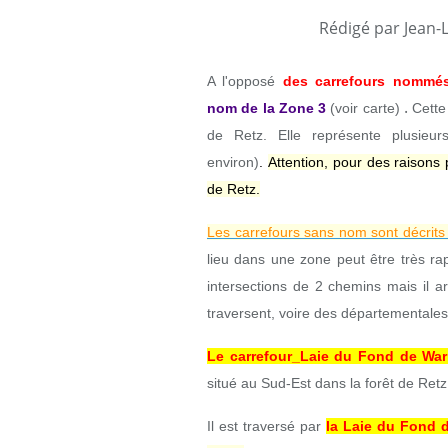
Rédigé par Jean-
A l'opposé
des carrefours nommé
.
nom
de la Zone
3
(voir carte)
Cette
de Retz. Elle représente plusieur
environ)
.
Attention, pour des raisons
de Retz.
Les carrefours sans nom sont décrits
lieu dans une zone peut être très ra
intersections de 2 chemins mais il ar
traversent, voire des départementales
Le carrefour_Laie du Fond de War
situé au Sud-Est dans la forêt de Retz
Il est traversé par
la Laie du Fond 