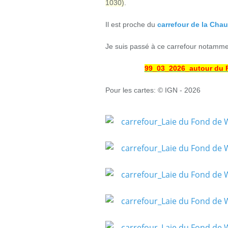
1030)
.
Il est
proche du
carrefour de la Cha
Je suis passé à ce carrefour notamme
99_03_2026_autour du F
Pour les cartes: © IGN - 2026