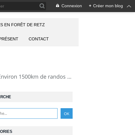
Connexion
+
Créer mon blog
S EN FORÊT DE RETZ
 PRÉSENT
CONTACT
la Forêt de Retz vue autrement: description de mes randonnées en forêt de Retz. Environ 1500km de randos et 25000 photos pour montrer cette forêt magnifique et ses particularités: les lieux atypiques comme la Pierre Clouise, la Cave du Diable, la Pierre Fortière, la Grotte Saint-Antoine ... Mais aussi les 360 carrefours nommés, plus de 100 routes forestières, les étangs, des villages et hameaux
ERCHE
ORIES