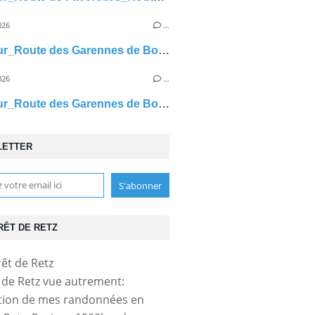
026
…
carrefour_Route des Garennes de Bourcq_Laie du Lapereau
026
…
carrefour_Route des Garennes de Bourcq_Laie des Têtes de Bourcq
LETTER
RÊT DE RETZ
t de Retz vue autrement:
tion de mes randonnées en