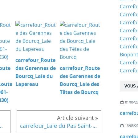
Carrefo
Carrefo
Carrefo
Carrefo
Carrefo
Carrefo
Biopon
carrefour_Route
Carrefo
oute
des Garennes de
carrefour_Route
Carref
Bourcq_Laie du
des Garennes de
Route
Lapereau
Bourcq_Laie des
VOUS 
061-
Têtes de Bourcq
030)
01/06/2
 Fond de Warreau_Laie du Lapereau
carrefour_Laie du Pas Saint-Martin_Route (parcelles 1061-1050-1038-1030)
13/03/2