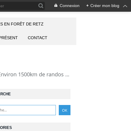
Connexion
+
Créer mon blog
S EN FORÊT DE RETZ
 PRÉSENT
CONTACT
la Forêt de Retz vue autrement: description de mes randonnées en forêt de Retz. Environ 1500km de randos et 25000 photos pour montrer cette forêt magnifique et ses particularités: les lieux atypiques comme la Pierre Clouise, la Cave du Diable, la Pierre Fortière, la Grotte Saint-Antoine ... Mais aussi les 360 carrefours nommés, plus de 100 routes forestières, les étangs, des villages et hameaux
ERCHE
ORIES