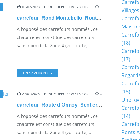
Carrefo
01/02/2023
PUBLIÉ DEPUIS OVERBLOG
…
Villages
Carrefo
carrefour_Rond Montebello_Route d'Ormoy (1)
Maisons
A l'opposé des carrefours nommés , ce
Carrefo
chapitre est constitué des carrefours
(18)
sans nom de la Zone 4 (voir carte)...
Carrefo
(17)
Carrefo
EN SAVOIR PLUS
Regards
Carrefo
(15)
27/01/2023
PUBLIÉ DEPUIS OVERBLOG
…
Une Riv
carrefour_Route d'Ormoy_Sentier (parcelle 1321)
Carrefo
(14)
A l'opposé des carrefours nommés , ce
Carrefo
chapitre est constitué des carrefours
Ponts A
sans nom de la Zone 4 (voir carte)...