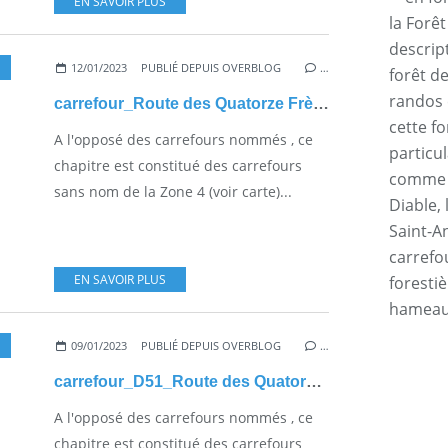
EN SAVOIR PLUS
la Forê
descrip
12/01/2023
PUBLIÉ DEPUIS OVERBLOG
…
forêt d
randos 
carrefour_Route des Quatorze Frères_Laie des Resineux
cette f
A l'opposé des carrefours nommés , ce
particul
chapitre est constitué des carrefours
comme l
sans nom de la Zone 4 (voir carte)...
Diable, 
Saint-An
carrefo
EN SAVOIR PLUS
forestiè
hamea
09/01/2023
PUBLIÉ DEPUIS OVERBLOG
…
carrefour_D51_Route des Quatorze Frères
A l'opposé des carrefours nommés , ce
chapitre est constitué des carrefours