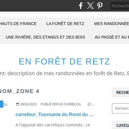
HAUTS DE FRANCE
LA FORÊT DE RETZ
MES RANDONNÉE
UNE RIVIÈRE, DES ETANGS ET DES BOIS
AU PASSÉ ET AU
EN FORÊT DE RETZ
NOM_ZONE 4
RECH
08/02/2023
PUBLIÉ DEPUIS OVERBLOG
…
carrefour_Tournante du Rond du Capitaine_Route d'Ormoy
A l'opposé des carrefours nommés , ce
CATÉG