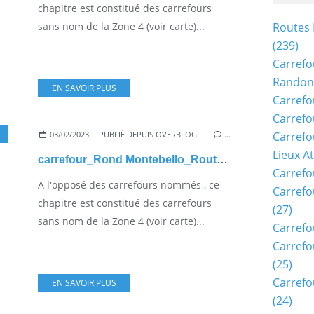
chapitre est constitué des carrefours
sans nom de la Zone 4 (voir carte)...
Routes 
(239)
Carrefo
Randon
EN SAVOIR PLUS
Carrefo
Carrefo
03/02/2023
PUBLIÉ DEPUIS OVERBLOG
…
Carrefo
Lieux A
carrefour_Rond Montebello_Route d'Ormoy (2)
Carrefo
A l'opposé des carrefours nommés , ce
Carrefo
chapitre est constitué des carrefours
(27)
sans nom de la Zone 4 (voir carte)...
Carrefo
Carrefo
(25)
Carrefo
EN SAVOIR PLUS
(24)