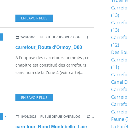
Troësn
Carrefo
(13)
EN SAVOIR PLUS
Carrefo
(13)
Carrefo
24/01/2023
PUBLIÉ DEPUIS OVERBLOG
…
(12)
carrefour_Route d'Ormoy_D88
Des Boi
A l'opposé des carrefours nommés , ce
Carrefo
chapitre est constitué des carrefours
(11)
sans nom de la Zone 4 (voir carte)...
Carrefo
Canal D
Carrefo
Carrefo
EN SAVOIR PLUS
Carrefo
Carrefo
19/01/2023
PUBLIÉ DEPUIS OVERBLOG
…
Faune
(
La Forê
carrefour_Rond Montebello_Laie Cavalière de Bargny