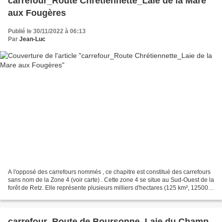
carrefour_Route Chrétiennette_Laie de la Mare
aux Fougères
Publié le 30/11/2022 à 06:13
Par
Jean-Luc
A l'opposé des carrefours nommés , ce chapitre est constitué des carrefours
sans nom de la Zone 4 (voir carte) . Cette zone 4 se situe au Sud-Ouest de la
forêt de Retz. Elle représente plusieurs milliers d'hectares (125 km², 125000
hectares environ)....
carrefour_Route de Boursonne_Laie du Champ