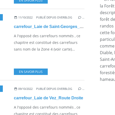
EN SAVOIR PLUS
la Forê
descrip
11/10/2022
PUBLIÉ DEPUIS OVERBLOG
…
forêt d
randos 
carrefour_Laie de Saint-Georges_Sentier (parcelle 1507)
cette f
A l'opposé des carrefours nommés , ce
particul
chapitre est constitué des carrefours
comme l
sans nom de la Zone 4 (voir carte)...
Diable, 
Saint-An
carrefo
EN SAVOIR PLUS
forestiè
hamea
09/10/2022
PUBLIÉ DEPUIS OVERBLOG
…
carrefour_Laie de Vez_Route Droite
A l'opposé des carrefours nommés , ce
chapitre est constitué des carrefours