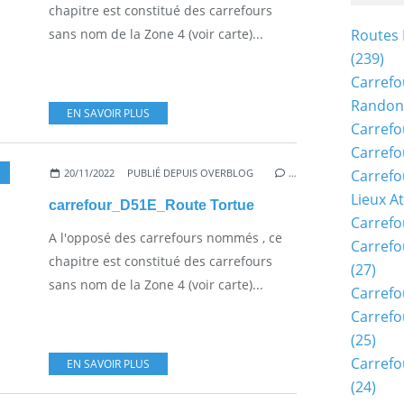
chapitre est constitué des carrefours
sans nom de la Zone 4 (voir carte)...
Routes 
(239)
Carrefo
Randon
EN SAVOIR PLUS
Carrefo
Carrefo
20/11/2022
PUBLIÉ DEPUIS OVERBLOG
…
Carrefo
Lieux A
carrefour_D51E_Route Tortue
Carrefo
A l'opposé des carrefours nommés , ce
Carrefo
chapitre est constitué des carrefours
(27)
sans nom de la Zone 4 (voir carte)...
Carrefo
Carrefo
(25)
Carrefo
EN SAVOIR PLUS
(24)