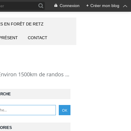
Connexion
+
Créer mon blog
S EN FORÊT DE RETZ
 PRÉSENT
CONTACT
la Forêt de Retz vue autrement: description de mes randonnées en forêt de Retz. Environ 1500km de randos et 25000 photos pour montrer cette forêt magnifique et ses particularités: les lieux atypiques comme la Pierre Clouise, la Cave du Diable, la Pierre Fortière, la Grotte Saint-Antoine ... Mais aussi les 360 carrefours nommés, plus de 100 routes forestières, les étangs, des villages et hameaux
ERCHE
ORIES