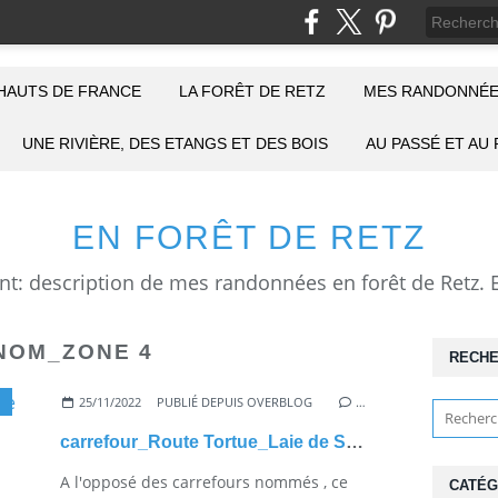
HAUTS DE FRANCE
LA FORÊT DE RETZ
MES RANDONNÉE
UNE RIVIÈRE, DES ETANGS ET DES BOIS
AU PASSÉ ET AU
EN FORÊT DE RETZ
NOM_ZONE 4
RECH
25/11/2022
PUBLIÉ DEPUIS OVERBLOG
…
carrefour_Route Tortue_Laie de Solférino
A l'opposé des carrefours nommés , ce
CATÉG