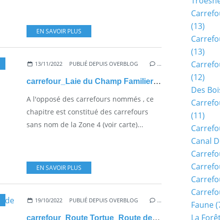
Troësn
Carrefo
(13)
EN SAVOIR PLUS
Carrefo
(13)
Carrefo
13/11/2022
PUBLIÉ DEPUIS OVERBLOG
…
(12)
carrefour_Laie du Champ Familier_Sentier (parcelle 1248)
Des Boi
A l'opposé des carrefours nommés , ce
Carrefo
chapitre est constitué des carrefours
(11)
sans nom de la Zone 4 (voir carte)...
Carrefo
Canal D
Carrefo
Carrefo
EN SAVOIR PLUS
Carrefo
Carrefo
19/10/2022
PUBLIÉ DEPUIS OVERBLOG
…
Faune
(
La Forê
carrefour_Route Tortue_Route de Boursonne