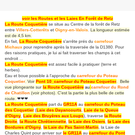
voir les Routes et les Laies En Forêt de Retz
La Route Coquetière
se situe au Centre de la forêt de Retz
entre
Villers-Cotterêts
et
Oigny-en-Valois
.
La longueur estimée
est de 4,5 km.
En fait,
La Route Coquetière
s'arrête prés du
carrefour
Michaux
pour reprendre après la traversée de la D1380. Pour
des raisons pratiques, je lui ai fait traverser les champs à cet
endroit ...
La Route Coquetière
est assez facile à pratiquer (terre et
herbes).
Eau et boue possible à l'approche du
carrefour du Poteau
Coquetier
. Voir
Pont 10_carrefour du Poteau Coquetier
. Belle
vue plongeante sur
la Route Coquetière
au
carrefour du Rond
de Chatillon
(voir photos). C'est la partie la plus belle de cette
route.
❤❤❤
La Route Coquetière
part du
GR11A
au
carrefour du Poteau
des Coquetier
(
Laie des Dayancourts
,
Laie de la Queue
d'Oigny
,
Laie des Bruyères aux Loups
), traverse
la Route
Droite
,
la Route Chrétiennette
,
la Laie des Osiers
,
la Laie des
Bordures d'Oigny
,
la Laie du Pas Saint-Martin
, la Laie de
Charles Quint pour arriver sur
le GR11A
au
carrefour du Pont