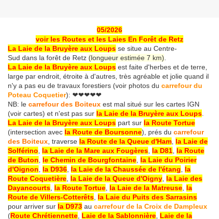
05/2026
voir les Routes et les Laies En Forêt de Retz
La Laie de la Bruyère aux Loups
se situe au Centre-
Sud dans la forêt de Retz
(longueur estimée 7 km)
.
La Laie de la Bruyère aux Loups
est faite d'herbes et de terre,
large par endroit, étroite à d'autres, très agréable et jolie quand il
n'y a pas eu de travaux forestiers (voir photos du
carrefour du
Poteau Coquetier
):
❤❤❤❤❤
NB: le
carrefour des Boiteux
est mal situé sur les cartes IGN
(voir cartes) et n'est pas sur
la Laie de la Bruyère aux Loups
.
La Laie de la Bruyère aux Loups
part sur
la Route Tortue
(intersection avec
la Route de Boursonne
), prés du
carrefour
des Boiteux
, traverse
la Route de la Queue d'Ham
,
la Laie de
Solférino
,
la Laie de la Mare aux Fougères
,
la D81
,
la Route
de Buton
,
le Chemin de Bourgfontaine
,
la Laie du Poirier
d'Oignon
,
la D936
,
la Laie de la Chaussée de l'étang
,
la
Route Coquetière
,
la Laie de la Queue d'Oigny
,
la Laie des
Dayancourts
,
la Route Tortue
,
la Laie de la Matreuse
,
la
Route de Villers-Cotterêts
,
la Laie du Puits des Sarrasins
pour arriver sur
la D973
au
carrefour de la Croix de Dampleux
(
Route Chrétiennette
,
Laie de la Sablonnière
,
Laie de la