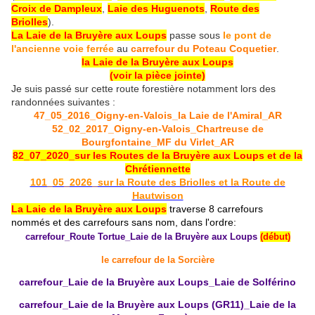
Croix de Dampleux
,
Laie des Huguenots
,
Route des
Briolles
).
La Laie de la Bruyère aux Loups
passe sous
le pont de
l'ancienne voie ferrée
au
carrefour du Poteau Coquetier
.
la Laie de la Bruyère aux Loups
(voir la pièce jointe)
Je suis passé sur cette route forestière notamment lors des
randonnées suivantes :
47_05_2016_Oigny-en-Valois_la Laie de l'Amiral_AR
52_02_2017_Oigny-en-Valois_Chartreuse de
Bourgfontaine_MF du Virlet_AR
82_07_2020_sur les Routes de la Bruyère aux Loups et de la
Chrétiennette
101_05_2026_sur la Route des Briolles et la Route de
Hautwison
La Laie de la Bruyère aux Loups
traverse 8 carrefours
nommés et des carrefours sans nom, dans l'ordre
:
carrefour_Route Tortue_Laie de la Bruyère aux Loups
(début)
le carrefour de la Sorcière
carrefour_Laie de la Bruyère aux Loups_Laie de Solférino
carrefour_Laie de la Bruyère aux Loups (GR11)_Laie de la