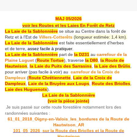
MAJ 05/2026
voir les Routes et les Laies En Forêt de Retz
La Laie de la Sablonnière
se situe au Centre dans la forêt de
Retz
et à l'Est de
Villers-Cotterêts
(longueur estimée: 1,4 km).
La Laie de la Sablonnière
est faite essentiellement d'herbes
et de terre,
assez
facile à pratiquer.
La Laie de la Sablonnière
part de
la D231
au
carrefour de la
Plaine Luguet
(
Route Tortue
), traverse
la D80
,
la Route de
Hautwison
,
la Laie du Puits des Sarrasins
,
la Laie des Brûlis
,
pour arriver (pas facile à voir) au
carrefour de la Croix de
Dampleux
(
Route Chrétiennette
,
Laie de la Croix de
Dampleux
,
Laie de la Bruyère aux Loups
,
Route des Briolles
,
Laie des Huguenots
).
La Laie de la Sablonnière
(voir la pièce jointe)
Je suis passé sur cette route forestière notamment lors des
randonnées suivantes :
61_01_2018_Oigny-en-Valois_les_bordures de la Route de
Hautwison_AR
101_05_2026_sur la Route des Briolles et la Route de
Hautwison