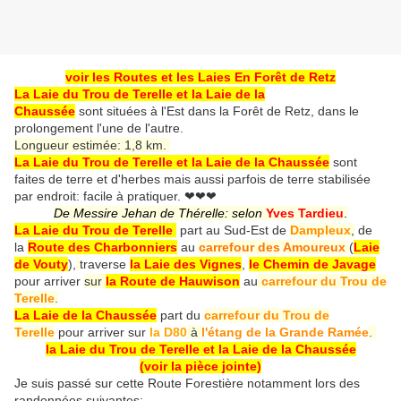
voir les Routes et les Laies En Forêt de Retz
La Laie du Trou de Terelle et la Laie de la
Chaussée
sont situées à l'Est dans la Forêt de Retz, dans le
prolongement l'une de l'autre.
Longueur estimée: 1,8 km.
La Laie du Trou de Terelle et la Laie de la Chaussée
sont
faites de terre et d'herbes mais aussi parfois de terre stabilisée
par endroit: facile à pratiquer.
❤❤❤
De Messire Jehan de Thérelle: selon
Yves Tardieu
.
La Laie du Trou de Terelle
part au Sud-Est de
Dampleux
,
de
la
Route des Charbonniers
au
carrefour des Amoureux
(
Laie
de Vouty
),
traverse
la Laie des Vignes
,
le Chemin de Javage
pour arriver
sur
la Route de Hauwison
au
carrefour du Trou de
Terelle
.
La Laie de la Chaussée
part du
carrefour du Trou de
Terelle
pour arriver sur
la D80
à
l'étang de la Grande Ramée
.
la Laie du Trou de Terelle et la Laie de la Chaussée
(voir la pièce jointe)
Je suis passé sur cette Route Forestière notamment lors des
randonnées suivantes: