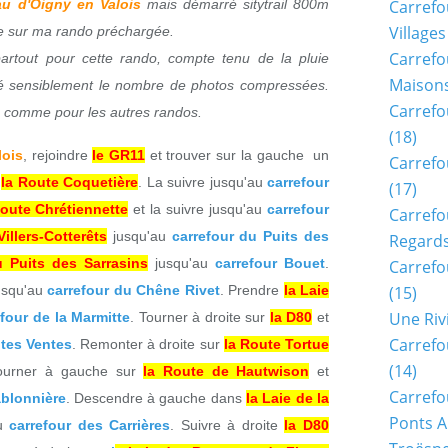
au d'Oigny en Valois
mais démarré sitytrail 800m
Carrefo
Villages
ue sur ma rando préchargée.
Carrefo
artout pour cette rando, compte tenu de la pluie
Maisons
é sensiblement le nombre de photos compressées.
Carrefo
es comme pour les autres randos.
(18)
lois
, rejoindre
le GR11
et trouver sur la gauche un
Carrefo
à
la Route Coquetière
. La suivre jusqu'au
carrefour
(17)
Route Chrétiennette
et la suivre jusqu'au
carrefour
Carrefo
illers-Cotterêts
jusqu'au
carrefour du Puits des
Regards
u Puits des Sarrasins
jusqu'au
carrefour Bouet
.
Carrefo
usqu'au
carrefour du Chêne Rivet
. Prendre
la Laie
(15)
Une Riv
efour de la Marmitte
. Tourner à droite sur
la D80
et
Carrefo
ites Ventes
. Remonter à droite sur
la Route Tortue
(14)
ourner à gauche sur
la Route de Hautwison
et
Carrefo
ablonnière
. Descendre à gauche dans
la Laie de la
Ponts A
au
carrefour des Carrières
. Suivre à droite
la D80