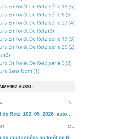
urs En Forêt De Retz_série 18
(5)
urs En Forêt De Retz_série 6
(5)
urs En Forêt De Retz_série 27
(4)
urs En Forêt De Retz
(3)
urs En Forêt De Retz_série 19
(3)
urs En Forêt De Retz_série 26
(2)
ts
(2)
urs En Forêt De Retz_série 9
(2)
ours Sans Nom
(1)
AIMEREZ AUSSI :
026
…
en Forêt de Retz_102_05_2026_autour des Têtes Salmon et de la Tour Réaumont
026
…
1800 km de randonnées en forêt de Retz