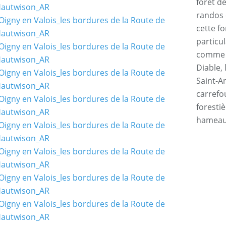
forêt d
randos 
cette f
particul
comme l
Diable, 
Saint-An
carrefo
forestiè
hamea