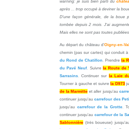
warning: je suis bien parti du
châte
après ... trop occupé à deviner la bo
D'une façon générale, de la boue p
tombée depuis 2 mois. J'ai augment
Mais elles ne sont pas toutes publié
Au départ du château d'
Oigny-en-Va
chemin (pas sur cartes) qui conduit 
du Rond de Chatillon
. Prendre
la 
du Pavé Neuf
. Suivre
la Route de V
Sarrasins
. Continuer sur
la Laie d
Tourner à gauche et suivre
la D973
j
de la Marmitte
et aller jusqu'au
carr
continuer jusqu'au
carrefour des Pet
jusqu'au
carrefour de la Grotte
. T
continuer jusqu'au
carrefour de la S
Sablonnière
(très boueuse) jusqu'