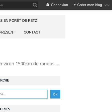
Connexion
+
Créer mon blog
S EN FORÊT DE RETZ
 PRÉSENT
CONTACT
la Forêt de Retz vue autrement: description de mes randonnées en forêt de Retz. Environ 1500km de randos et 25000 photos pour montrer cette forêt magnifique et ses particularités: les lieux atypiques comme la Pierre Clouise, la Cave du Diable, la Pierre Fortière, la Grotte Saint-Antoine ... Mais aussi les 360 carrefours nommés, plus de 100 routes forestières, les étangs, des villages et hameaux
ERCHE
ORIES