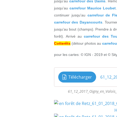
jusqu'au
carrefour des Daims
. Remo
jusqu'au
carrefour Maurice Loubet
continuer jusqu'au
carrefour de Fl
carrefour des Dayancourts
. Tourne
jusqu'au bout (champs). Prendre à dr
forêt). Arrivé au
carrefour des To
Cotterêts
(détour photos au
carrefou
pour les cartes: © IGN - 2019 et © Sit
Télécharger
61_12_2017_Oigny_en_Valois_