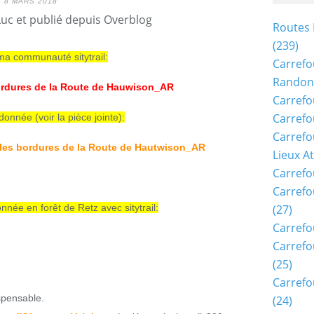
8 MARS 2018
Luc et publié depuis Overblog
Routes 
(239)
 ma communauté sitytrail:
Carrefo
Randon
ordures de la Route de Hauwison_AR
Carrefo
Carrefo
onnée (voir la pièce jointe):
Carrefo
les bordures de la Route de Hautwison_AR
Lieux A
Carrefo
Carrefo
née en forêt de Retz avec sitytrail:
(27)
Carrefo
Carrefo
(25)
Carrefo
spensable.
(24)