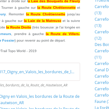
Troësn
nter à droite sur
l
a Laie des Bouquets de Fleury
Carrefo
. Tourner à gauche sur
la Route Chrétiennette
et
(13)
eury
. Remonter
la Route Chrétiennette
jusqu'au
Carrefo
r à gauche sur
la Laie de la Matreuse
et la suivre
(13)
oite
la Route Droite
(très boueuse: je l'ai longée en
Carrefo
urneurs
, prendre à gauche
la Route de Villers-
(12)
r Fossier
) pour revenir au point de départ.
Des Boi
Carrefo
yTrail Topo World - 2019
(11)
Carrefo
Canal D
61_12_2017_Oigny_en_Valois_les_bordures_de_la_route_de_Hautwison_AR
Carrefo
Carrefo
les_bordures_de_la_Route_de_Hautwison_AR
Carrefo
Carrefo
Faune
(
La Forê