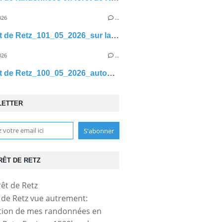
026
…
en Forêt de Retz_101_05_2026_sur la Route des Briolles et la Route de Hautwison
026
…
en Forêt de Retz_100_05_2026_autour du Margenois et du Pré Gueux
LETTER
RÊT DE RETZ
t de Retz vue autrement:
tion de mes randonnées en