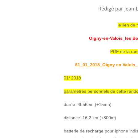
Rédigé par Jean-
le lien de
Oigny-en-Valois_les B
PDF de la rand
61_01_2018_Oigny en Valois_
01/ 2018
paramètres personnels de cette randon
durée: 4h56mn (+15mn)
distance: 16,2 km (+800m)
batterie de recharge pour iphone indi