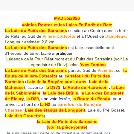
MAJ 05/2026
voir les Routes et les Laies En Forêt de Retz
La Laie du Puits des Sarrasins
se situe au Centre dans la forêt
de Retz, au Sud de
Villers-Cotterêts
et à l'Ouest de
Dampleux
.
Longueur estimée: 2,8 km
La Laie du Puits des Sarrasins
est faite essentiellement
d'herbes, de terre,
facile à pratiquer
.
Légende de la Tour Réaumont et du Puits des Sarrasins (voir Le
Légendaire de Retz) selon
Yves Tardieu
La Laie du Puits des Sarrasins
part au Sud de
Vivières
, sur
la
Route de Villers-Cotterêts
au
carrefour du Puits des
Sarrasins
(
Laie de la Bruyère aux Loups
,
Laie de la
Matreuse
), traverse
la D973
,
la Route de Hauwison
,
la Laie
de la Sablonnière
,
la Laie des Brûlis
,
la Laie des Bouquets
de Fleury
,
la D80
,
une voie ferrée
,
la Route du Pendu
,
pour
arriver au bord de
la N2
au
carrefour du Rond de
Chartres
(
Laie des étangs de Longpont
, Laie du Pré Gosset,
Laie des Grouettes
).
la Laie du Puits des Sarrasins
(voir la pièce jointe)
Je suis passé sur cette route forestière notamment lors